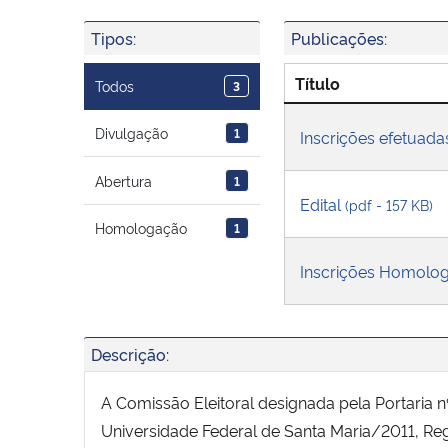
Tipos:
Publicações:
Título
Todos
3
Divulgação
1
Inscrições efetuad
Abertura
1
Edital
(pdf - 157 KB)
Homologação
1
Inscrições Homolo
Descrição:
A Comissão Eleitoral designada pela Portaria 
Universidade Federal de Santa Maria/2011, Re