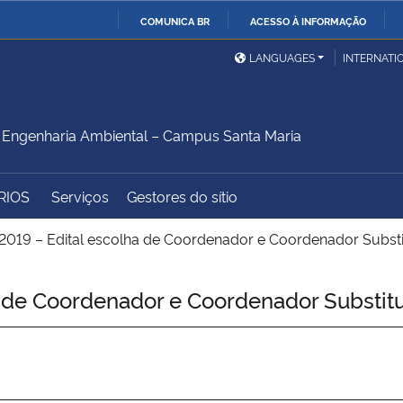
COMUNICA BR
ACESSO À INFORMAÇÃO
Ministério da Defesa
Ministério das Relações
Mini
IR
LANGUAGES
INTERNATI
Exteriores
PARA
O
Ministério da Cidadania
Ministério da Saúde
Mini
CONTEÚDO
Engenharia Ambiental – Campus Santa Maria
RIOS
Serviços
Gestores do sítio
Ministério do
Controladoria-Geral da
Mini
Desenvolvimento Regional
União
Famí
2019 – Edital escolha de Coordenador e Coordenador Subs
Hum
a de Coordenador e Coordenador Substi
Advocacia-Geral da União
Banco Central do Brasil
Plan