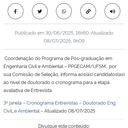
Ministério da Cidadania
Copiar para área 
Ministério da Saúde
Publicado em
30/06/2025, 16h50
. Atualizado
Ministério de Minas e Energia
08/07/2025, 9h09
Ministério da Ciência, Tecnologia, Inovações e Comunicações
Coordenação do Programa de Pós-graduação em
Engenharia Civil e Ambiental – PPGECAM/UFSM, por
Ministério do Meio Ambiente
sua Comissão de Seleção, informa aos(às) candidatos(as)
Ministério do Turismo
ao nível de doutorado o cronograma para a etapa
avaliativa de Entrevista.
Ministério do Desenvolvimento Regional
3º janela – Cronograma Entrevistas – Doutorado Eng.
Civil_e Ambienta
l
– Atualizado 08/07/2025
Controladoria-Geral da União
Divulgue este conteúdo:
Ministério da Mulher, da Família e dos Direitos Humanos