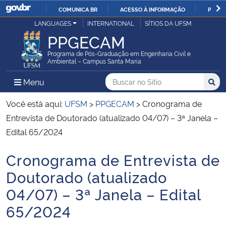
COMUNICA BR
ACESSO À INFORMAÇÃO
PARTI
Casa Civil
LANGUAGES
INTERNATIONAL
SÍTIOS DA UFSM
IR
PPGECAM
PARA
Ministério da Justiça e Segurança Pública
O
Programa de Pós-Graduação em Engenharia Civil e
Ambiental – Campus Santa Maria
CONTEÚDO
Ministério da Defesa
Buscar no no Sítio
Busca
Busca:
Menu Principal do Sítio
Menu
Busc
Ministério das Relações Exteriores
Você está aqui:
UFSM
>
PPGECAM
>
Cronograma de
Entrevista de Doutorado (atualizado 04/07) – 3ª Janela –
Ministério da Economia
Edital 65/2024
Cronograma de Entrevista de
Ministério da Infraestrutura
Início do conteúdo
Doutorado (atualizado
Ministério da Agricultura, Pecuária e Abastecimento
04/07) – 3ª Janela – Edital
65/2024
Ministério da Educação