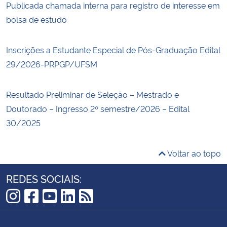
Publicada chamada interna para registro de interesse em
bolsa de estudo
Inscrições a Estudante Especial de Pós-Graduação Edital
29/2026-PRPGP/UFSM
Resultado Preliminar de Seleção – Mestrado e
Doutorado – Ingresso 2º semestre/2026 – Edital
30/2025
Voltar ao topo
REDES SOCIAIS:
Instagram
Facebook
YouTube
LinkedIn
RSS