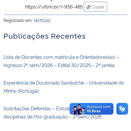
https://ufsm.br/r-956-485
Copiar
para área de trans
Secretaria-Geral
Registrado em
NOTÍCIAS
Secretaria de Governo
Publicações Recentes
Gabinete de Segurança Institucional
Lista de Discentes com matrícula e Orientadores(as) –
Advocacia-Geral da União
Ingresso 2º sem/2026 – Edital 30/2025 – 2ª janela
Banco Central do Brasil
Experiência de Doutorado Sanduíche – Universidade do
Minho (Portugal)
Planalto
Solicitações Deferidas – Estudante Especial I em
disciplinas de Pós-graduação – 2ºSem/2026