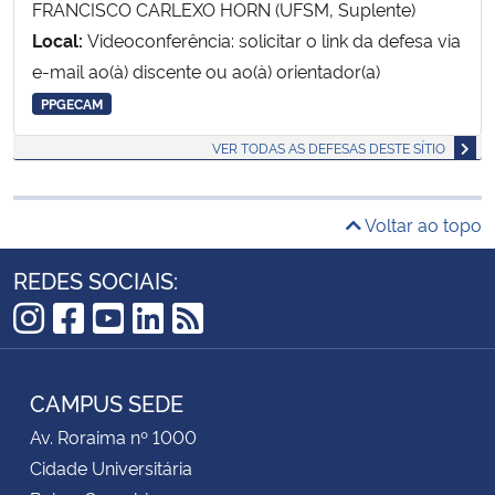
FRANCISCO CARLEXO HORN (UFSM, Suplente)
Local:
Videoconferência: solicitar o link da defesa via
e-mail ao(à) discente ou ao(à) orientador(a)
PPGECAM
VER TODAS AS DEFESAS DESTE SÍTIO
Voltar ao topo
REDES SOCIAIS:
Instagram
Facebook
YouTube
LinkedIn
RSS
CAMPUS SEDE
Av. Roraima nº 1000
Cidade Universitária