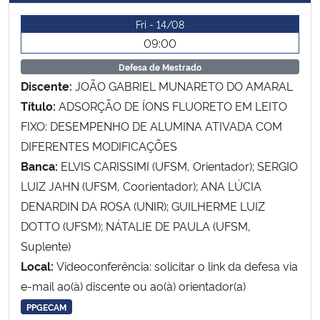
Ministério da Cidadania
Fri - 14/08
09:00
Ministério da Saúde
Defesa de Mestrado
Discente:
JOÃO GABRIEL MUNARETO DO AMARAL
Ministério de Minas e Energia
Título:
ADSORÇÃO DE ÍONS FLUORETO EM LEITO
FIXO: DESEMPENHO DE ALUMINA ATIVADA COM
Ministério da Ciência, Tecnologia, Inovações e Comunicações
DIFERENTES MODIFICAÇÕES
Ministério do Meio Ambiente
Banca:
ELVIS CARISSIMI (UFSM, Orientador); SERGIO
LUIZ JAHN (UFSM, Coorientador); ANA LÚCIA
Ministério do Turismo
DENARDIN DA ROSA (UNIR); GUILHERME LUIZ
DOTTO (UFSM); NÁTALIE DE PAULA (UFSM,
Ministério do Desenvolvimento Regional
Suplente)
Local:
Videoconferência: solicitar o link da defesa via
Controladoria-Geral da União
e-mail ao(à) discente ou ao(à) orientador(a)
PPGECAM
Ministério da Mulher, da Família e dos Direitos Humanos