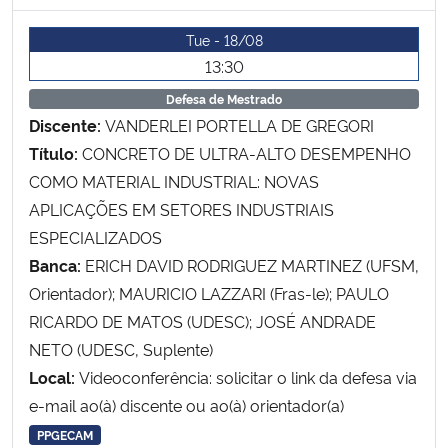
Tue - 18/08
Secretaria-Geral
13:30
Defesa de Mestrado
Secretaria de Governo
Discente:
VANDERLEI PORTELLA DE GREGORI
Título:
CONCRETO DE ULTRA-ALTO DESEMPENHO
Gabinete de Segurança Institucional
COMO MATERIAL INDUSTRIAL: NOVAS
Advocacia-Geral da União
APLICAÇÕES EM SETORES INDUSTRIAIS
ESPECIALIZADOS
Banco Central do Brasil
Banca:
ERICH DAVID RODRIGUEZ MARTINEZ (UFSM,
Orientador); MAURICIO LAZZARI (Fras-le); PAULO
Planalto
RICARDO DE MATOS (UDESC); JOSÉ ANDRADE
NETO (UDESC, Suplente)
Local:
Videoconferência: solicitar o link da defesa via
e-mail ao(à) discente ou ao(à) orientador(a)
PPGECAM