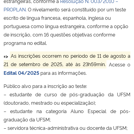
estrangeiras, conforme a
Resolução N. 003/2010 –
PROPLAN.
O nivelamento será constituído por um teste
Secretaria-Geral
escrito de língua francesa, espanhola, inglesa ou
portuguesa como língua estrangeira, conforme a opção
Secretaria de Governo
de inscrição, com 16 questões objetivas conforme
programa no edital.
Gabinete de Segurança Institucional
=>
As inscrições ocorrem no período de 11 de agosto a
Advocacia-Geral da União
21 de setembro de 2025, até às 23h59min.
Acesse o
Edital 04/2025
para as informações.
Banco Central do Brasil
Público alvo para a inscrição ao teste:
Planalto
– estudante de curso de pós-graduação da UFSM
(doutorado, mestrado ou especialização);
– estudante na categoria Aluno Especial de pós-
graduação da UFSM;
– servidora técnica-administrativa ou docente da UFSM;