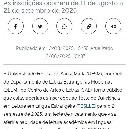
As inscrições ocorrem de 11 de agosto a
Ministério da Cidadania
21 de setembro de 2025.
Ministério da Saúde
Copiar para área 
Ministério de Minas e Energia
Publicado em
12/08/2025, 15h58
. Atualizado
Ministério da Ciência, Tecnologia, Inovações e Comunicações
12/08/2025, 16h37
Ministério do Meio Ambiente
A Universidade Federal de Santa Maria (UFSM), por meio
do Departamento de Letras Estrangeiras Modernas
Ministério do Turismo
(DLEM), do Centro de Artes e Letras (CAL), torna público
Ministério do Desenvolvimento Regional
que estão abertas as inscrições ao Teste de Suficiência
em Leitura em Língua Estrangeira (
TESLLE)
para o 2º
Controladoria-Geral da União
semestre de 2025, um teste de nivelamento que visa
aferir a habilidade de leitura acadêmica em línguas
Ministério da Mulher, da Família e dos Direitos Humanos