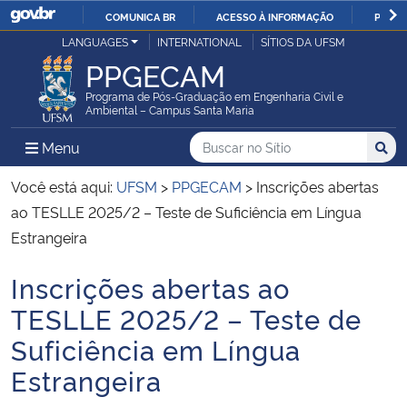
COMUNICA BR
ACESSO À INFORMAÇÃO
PARTI
Casa Civil
LANGUAGES
INTERNATIONAL
SÍTIOS DA UFSM
IR
PPGECAM
PARA
Ministério da Justiça e Segurança Pública
O
Programa de Pós-Graduação em Engenharia Civil e
Ambiental – Campus Santa Maria
CONTEÚDO
Ministério da Defesa
Buscar no no Sítio
Busca
Busca:
Menu Principal do Sítio
Menu
Busc
Ministério das Relações Exteriores
Você está aqui:
UFSM
>
PPGECAM
>
Inscrições abertas
ao TESLLE 2025/2 – Teste de Suficiência em Língua
Ministério da Economia
Estrangeira
Inscrições abertas ao
Ministério da Infraestrutura
Início do conteúdo
TESLLE 2025/2 – Teste de
Ministério da Agricultura, Pecuária e Abastecimento
Suficiência em Língua
Estrangeira
Ministério da Educação