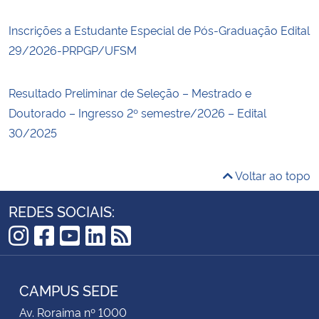
Inscrições a Estudante Especial de Pós-Graduação Edital
29/2026-PRPGP/UFSM
Resultado Preliminar de Seleção – Mestrado e
Doutorado – Ingresso 2º semestre/2026 – Edital
30/2025
Voltar ao topo
REDES SOCIAIS:
Instagram
Facebook
YouTube
LinkedIn
RSS
CAMPUS SEDE
Av. Roraima nº 1000