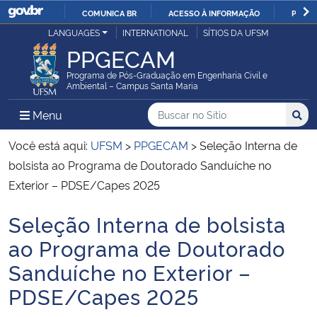
COMUNICA BR
ACESSO À INFORMAÇÃO
PARTI
Casa Civil
LANGUAGES
INTERNATIONAL
SÍTIOS DA UFSM
IR
PPGECAM
PARA
Ministério da Justiça e Segurança Pública
O
Programa de Pós-Graduação em Engenharia Civil e
Ambiental – Campus Santa Maria
CONTEÚDO
Ministério da Defesa
Buscar no no Sítio
Busca
Busca:
Menu Principal do Sítio
Menu
Busc
Ministério das Relações Exteriores
Você está aqui:
UFSM
>
PPGECAM
>
Seleção Interna de
bolsista ao Programa de Doutorado Sanduíche no
Ministério da Economia
Exterior – PDSE/Capes 2025
Seleção Interna de bolsista
Ministério da Infraestrutura
Início do conteúdo
ao Programa de Doutorado
Ministério da Agricultura, Pecuária e Abastecimento
Sanduíche no Exterior –
PDSE/Capes 2025
Ministério da Educação