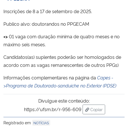
Inscrições de 8 a 17 de setembro de 2025.
Secretaria-Geral
Publico alvo: doutorandos no PPGECAM
Secretaria de Governo
=>
01 vaga com duração mínima de quatro meses e no
Gabinete de Segurança Institucional
máximo seis meses.
Candidatos(as) suplentes poderão ser homologados de
Advocacia-Geral da União
acordo com as vagas remanescentes de outros PPGs)
Banco Central do Brasil
Informações complementares na página da
Capes -
>Programa de Doutorado-sanduíche no Exterior (PDSE)
Planalto
Divulgue este conteúdo:
https://ufsm.br/r-956-609
Copiar
para área de trans
Registrado em
NOTÍCIAS