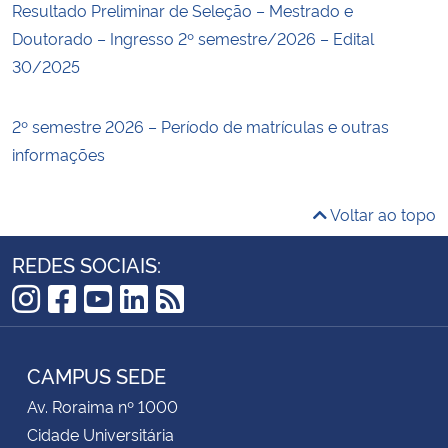
Resultado Preliminar de Seleção – Mestrado e
Doutorado – Ingresso 2º semestre/2026 – Edital
30/2025
2º semestre 2026 – Período de matrículas e outras
informações
Voltar ao topo
REDES SOCIAIS:
Instagram
Facebook
YouTube
LinkedIn
RSS
CAMPUS SEDE
Av. Roraima nº 1000
Cidade Universitária