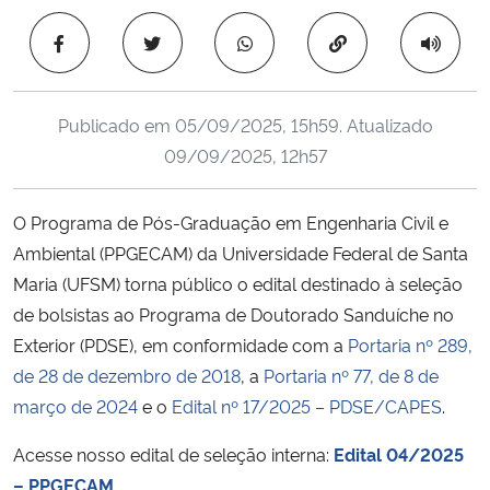
Ministério da Cidadania
Copiar para área 
Ministério da Saúde
Publicado em
05/09/2025, 15h59
. Atualizado
Ministério de Minas e Energia
09/09/2025, 12h57
Ministério da Ciência, Tecnologia, Inovações e Comunicações
O Programa de Pós-Graduação em Engenharia Civil e
Ambiental (PPGECAM) da Universidade Federal de Santa
Ministério do Meio Ambiente
Maria (UFSM) torna público o edital destinado à seleção
Ministério do Turismo
de bolsistas ao Programa de Doutorado Sanduíche no
Exterior (PDSE), em conformidade com a
Portaria nº 289,
Ministério do Desenvolvimento Regional
de 28 de dezembro de 2018
, a
Portaria nº 77, de 8 de
março de 2024
e o
Edital nº 17/2025 – PDSE/CAPES
.
Controladoria-Geral da União
Acesse nosso edital de seleção interna:
Edital 04/2025
– PPGECAM
Ministério da Mulher, da Família e dos Direitos Humanos