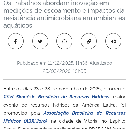
Os trabalhos abordam inovação em
Ministério da Cidadania
medições de escoamento e impactos da
resistência antimicrobiana em ambientes
Ministério da Saúde
aquáticos.
Ministério de Minas e Energia
Copiar para área 
Ministério da Ciência, Tecnologia, Inovações e Comunicações
Publicado em
11/12/2025, 11h36
. Atualizado
Ministério do Meio Ambiente
25/03/2026, 16h05
Ministério do Turismo
Entre os dias 23 e 28 de novembro de 2025, ocorreu o
XXVI Simpósio Brasileiro de Recursos Hídricos
, maior
Ministério do Desenvolvimento Regional
evento de recursos hídricos da América Latina, foi
Controladoria-Geral da União
promovido pela
Associação Brasileira de Recursos
Hídricos (ABRHidro)
, na cidade de Vitória, no Espírito
Ministério da Mulher, da Família e dos Direitos Humanos
Santo. Duas pesquisas de discentes do PPGECAM foram