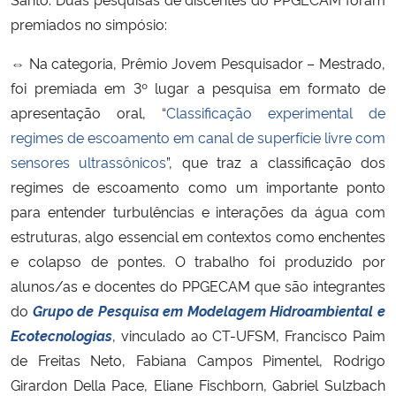
premiados no simpósio:
Secretaria-Geral
⇔
Na categoria, Prêmio Jovem Pesquisador – Mestrado,
foi premiada em 3º lugar a pesquisa em formato de
Secretaria de Governo
apresentação oral, “
Classificação experimental de
Gabinete de Segurança Institucional
regimes de escoamento em canal de superfície livre com
sensores ultrassônicos
”, que traz a classificação dos
Advocacia-Geral da União
regimes de escoamento como um importante ponto
para entender turbulências e interações da água com
Banco Central do Brasil
estruturas, algo essencial em contextos como enchentes
e colapso de pontes. O trabalho foi produzido por
Planalto
alunos/as e docentes do PPGECAM que são integrantes
do
Grupo de Pesquisa em Modelagem Hidroambiental e
Ecotecnologias
, vinculado ao CT-UFSM, Francisco Paim
de Freitas Neto, Fabiana Campos Pimentel, Rodrigo
Girardon Della Pace, Eliane Fischborn, Gabriel Sulzbach