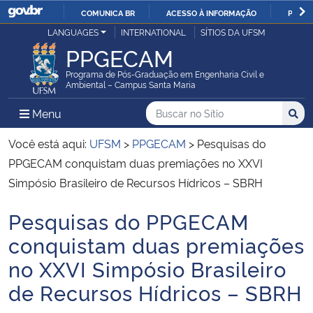
COMUNICA BR
ACESSO À INFORMAÇÃO
PARTI
Casa Civil
LANGUAGES
INTERNATIONAL
SÍTIOS DA UFSM
IR
PPGECAM
PARA
Ministério da Justiça e Segurança Pública
O
Programa de Pós-Graduação em Engenharia Civil e
Ambiental – Campus Santa Maria
CONTEÚDO
Ministério da Defesa
Buscar no no Sítio
Busca
Busca:
Menu Principal do Sítio
Menu
Busc
Ministério das Relações Exteriores
Você está aqui:
UFSM
>
PPGECAM
>
Pesquisas do
PPGECAM conquistam duas premiações no XXVI
Ministério da Economia
Simpósio Brasileiro de Recursos Hídricos – SBRH
Pesquisas do PPGECAM
Ministério da Infraestrutura
Início do conteúdo
conquistam duas premiações
Ministério da Agricultura, Pecuária e Abastecimento
no XXVI Simpósio Brasileiro
de Recursos Hídricos – SBRH
Ministério da Educação