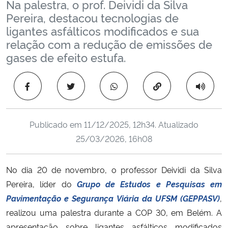
Na palestra, o prof. Deividi da Silva
Ministério da Cidadania
Pereira, destacou tecnologias de
ligantes asfálticos modificados e sua
Ministério da Saúde
relação com a redução de emissões de
gases de efeito estufa.
Ministério de Minas e Energia
Copiar para área 
Ministério da Ciência, Tecnologia, Inovações e Comunicações
Ministério do Meio Ambiente
Publicado em
11/12/2025, 12h34
. Atualizado
25/03/2026, 16h08
Ministério do Turismo
No dia 20 de novembro, o professor Deividi da Silva
Ministério do Desenvolvimento Regional
Pereira, líder do
Grupo de Estudos e Pesquisas em
Pavimentação e Segurança Viária da UFSM (GEPPASV)
,
Controladoria-Geral da União
realizou uma palestra durante a COP 30, em Belém. A
Ministério da Mulher, da Família e dos Direitos Humanos
apresentação sobre ligantes asfálticos modificados