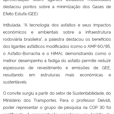
destacou pontos sobre a minimização dos Gases de
Secretaria-Geral
Efeito Estufa (GEE).
Intitulada, “A tecnologia dos asfaltos e seus impactos
Secretaria de Governo
econômicos e ambientais sobre a infraestrutura
rodoviária brasileira”, a palestra destacou os benefícios
Gabinete de Segurança Institucional
dos ligantes asfálticos modificados (como o AMP 60/85,
Advocacia-Geral da União
o Asfalto-Borracha e o HiMA), demonstrando como o
melhor desempenho à fadiga do asfalto permite reduzir
Banco Central do Brasil
espessuras de revestimento e emissões de GEE,
resultando em estruturas mais econômicas e
Planalto
sustentáveis.
O convite surgiu a partir do setor de Sustentabilidade, do
Ministério dos Transportes. Para o professor Deividi,
poder representar o grupo de pesquisa na COP 30 foi