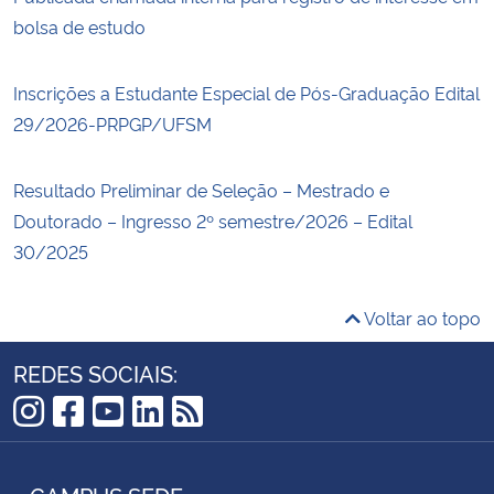
bolsa de estudo
Inscrições a Estudante Especial de Pós-Graduação Edital
29/2026-PRPGP/UFSM
Resultado Preliminar de Seleção – Mestrado e
Doutorado – Ingresso 2º semestre/2026 – Edital
30/2025
Voltar ao topo
REDES SOCIAIS:
Instagram
Facebook
YouTube
LinkedIn
RSS