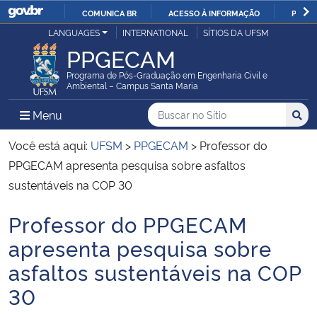
COMUNICA BR
ACESSO À INFORMAÇÃO
PARTI
Casa Civil
LANGUAGES
INTERNATIONAL
SÍTIOS DA UFSM
IR
PPGECAM
PARA
Ministério da Justiça e Segurança Pública
O
Programa de Pós-Graduação em Engenharia Civil e
Ambiental – Campus Santa Maria
CONTEÚDO
Ministério da Defesa
Buscar no no Sítio
Busca
Busca:
Menu Principal do Sítio
Menu
Busc
Ministério das Relações Exteriores
Você está aqui:
UFSM
>
PPGECAM
>
Professor do
PPGECAM apresenta pesquisa sobre asfaltos
Ministério da Economia
sustentáveis na COP 30
Professor do PPGECAM
Ministério da Infraestrutura
Início do conteúdo
apresenta pesquisa sobre
Ministério da Agricultura, Pecuária e Abastecimento
asfaltos sustentáveis na COP
30
Ministério da Educação