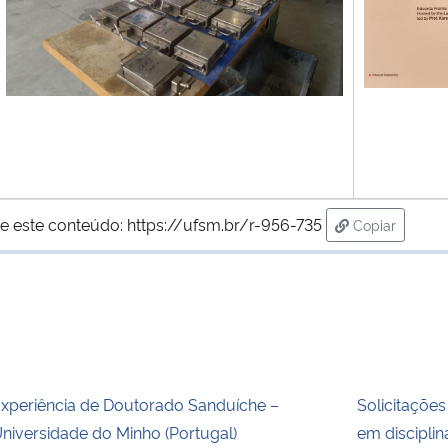
e este conteúdo:
https://ufsm.br/r-956-735
Copiar
para área de
xperiência de Doutorado Sanduíche –
Solicitações
niversidade do Minho (Portugal)
em discipli