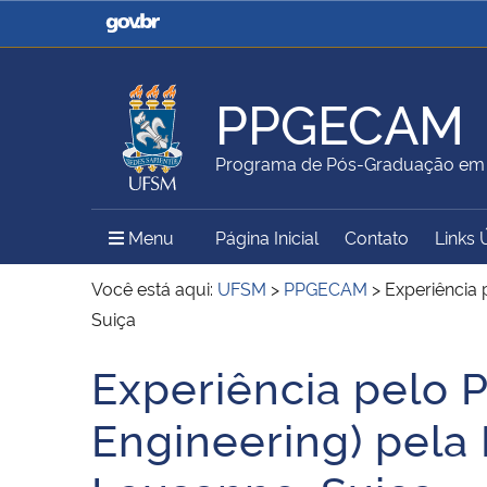
Casa Civil
Ministério da Justiça e
Segurança Pública
PPGECAM
Ministério da Agricultura,
Ministério da Educação
Programa de Pós-Graduação em E
Pecuária e Abastecimento
Menu Principal do Sítio
Menu
Página Inicial
Contato
Links 
Ministério do Meio Ambiente
Ministério do Turismo
Você está aqui:
UFSM
>
PPGECAM
>
Experiência 
Suiça
Experiência pelo 
Secretaria de Governo
Gabinete de Segurança
Início do conteúdo
Institucional
Engineering) pela