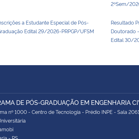
2ºSem/202
nscrições a Estudante Especial de Pós-
Resultado P
raduação Edital 29/2026-PRPGP/UFSM
Doutorado –
Edital 30/2
AMA DE PÓS-GRADUAÇÃO EM ENGENHARIA CIV
ima nº 1000 - Centro de Tecnologia - Prédio INPE - Sala 206
niversitária
Camobi
ria - RS