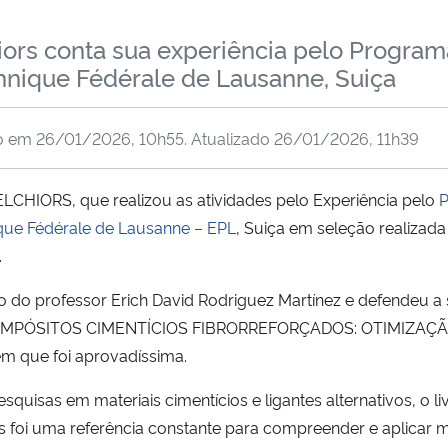
rs conta sua experiência pelo Programa
hnique Fédérale de Lausanne, Suiça
do em
26/01/2026, 10h55
. Atualizado
26/01/2026, 11h39
IORS, que realizou as atividades pelo Experiência pelo
P
que Fédérale de Lausanne – EPL
, Suiça em seleção realizad
.
o professor Erich David Rodriguez Martínez e defendeu a s
do COMPÓSITOS CIMENTÍCIOS FIBRORREFORÇADOS: OTIMIZA
que foi aprovadíssima.
quisas em materiais cimentícios e ligantes alternativos, o liv
ls foi uma referência constante para compreender e aplicar m