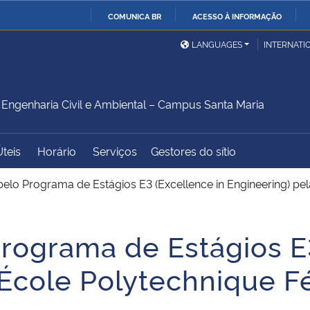
COMUNICA BR
ACESSO À INFORMAÇÃO
Ministério da Defesa
Ministério das Relações
Mini
IR
LANGUAGES
INTERNATI
Exteriores
PARA
O
Ministério da Cidadania
Ministério da Saúde
Mini
CONTEÚDO
ngenharia Civil e Ambiental – Campus Santa Maria
Úteis
Horário
Serviços
Gestores do sítio
Ministério do
Controladoria-Geral da
Mini
Desenvolvimento Regional
União
Famí
pelo Programa de Estágios E3 (Excellence in Engineering) pe
Hum
Programa de Estágios E
Advocacia-Geral da União
Banco Central do Brasil
Plan
 École Polytechnique F