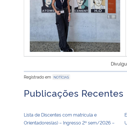
Divulgu
Registrado em
NOTÍCIAS
Publicações Recentes
Lista de Discentes com matrícula e
E
Orientadores(as) – Ingresso 2º sem/2026 –
U