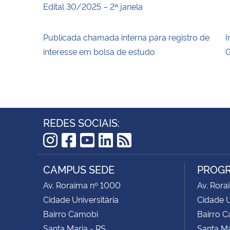
Edital 30/2025 – 2ª janela
Publicada chamada interna para registro de
I
interesse em bolsa de estudo
G
REDES SOCIAIS:
Instagram
Facebook
YouTube
LinkedIn
RSS
CAMPUS SEDE
PROGR
Av. Roraima nº 1000
Av. Rora
Cidade Universitária
Cidade U
Bairro Camobi
Bairro 
Santa Maria - RS
Santa Ma