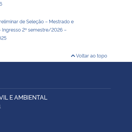
6
reliminar de Seleção – Mestrado e
 Ingresso 2º semestre/2026 –
025
Voltar ao topo
IL E AMBIENTAL
1