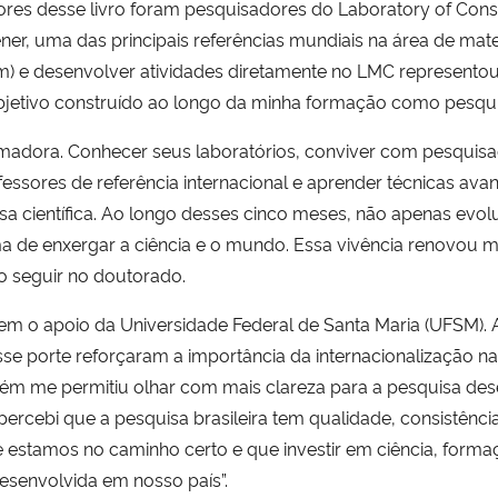
tores desse livro foram pesquisadores do Laboratory of Cons
ner, uma das principais referências mundiais na área de materi
m) e desenvolver atividades diretamente no LMC represent
objetivo construído ao longo da minha formação como pesqui
madora. Conhecer seus laboratórios, conviver com pesquisad
rofessores de referência internacional e aprender técnicas a
uisa científica. Ao longo desses cinco meses, não apenas ev
a de enxergar a ciência e o mundo. Essa vivência renovou m
o seguir no doutorado.
em o apoio da Universidade Federal de Santa Maria (UFSM). A
esse porte reforçaram a importância da internacionalização 
ém me permitiu olhar com mais clareza para a pesquisa des
percebi que a pesquisa brasileira tem qualidade, consistênci
estamos no caminho certo e que investir em ciência, formaç
desenvolvida em nosso país”.