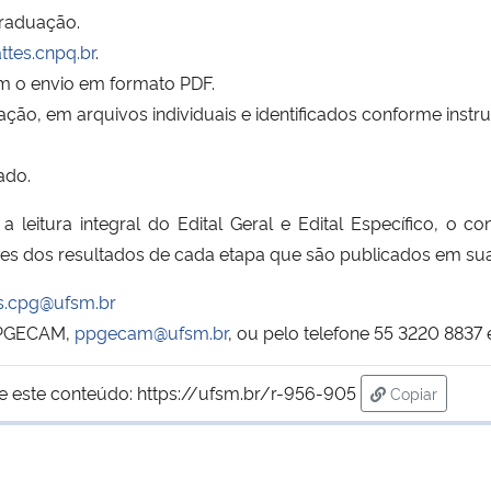
raduação.
attes.cnpq.br
.
om o envio em formato PDF.
ão, em arquivos individuais e identificados conforme instru
ado.
 a leitura integral do Edital Geral e Edital Específico, o 
s dos resultados de cada etapa que são publicados em sua
is.cpg@ufsm.br
 PPGECAM,
ppgecam@ufsm.br
, ou pelo telefone 55 3220 8837
e este conteúdo:
https://ufsm.br/r-956-905
Copiar
para área de