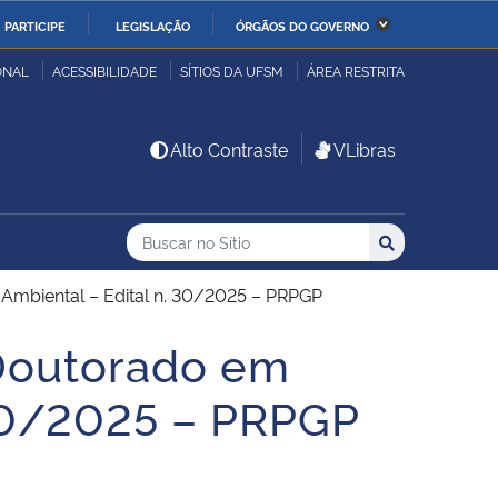
PARTICIPE
LEGISLAÇÃO
ÓRGÃOS DO GOVERNO
stério da Economia
Ministério da Infraestrutura
ONAL
ACESSIBILIDADE
SÍTIOS DA UFSM
ÁREA RESTRITA
stério de Minas e Energia
Ministério da Ciência,
Alto Contraste
VLibras
Tecnologia, Inovações e
Comunicações
Buscar no no Sítio
Busca
Busca:
Buscar
stério da Mulher, da
Secretaria-Geral
lia e dos Direitos
 Ambiental – Edital n. 30/2025 – PRPGP
anos
 Doutorado em
alto
 30/2025 – PRPGP