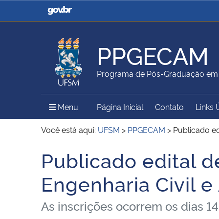
Casa Civil
Ministério da Justiça e
Segurança Pública
PPGECAM
Ministério da Agricultura,
Ministério da Educação
Programa de Pós-Graduação em E
Pecuária e Abastecimento
Menu Principal do Sítio
Menu
Página Inicial
Contato
Links 
Ministério do Meio Ambiente
Ministério do Turismo
Você está aqui:
UFSM
>
PPGECAM
>
Publicado ed
Publicado edital 
Início do conteúdo
Secretaria de Governo
Gabinete de Segurança
Engenharia Civil 
Institucional
As inscrições ocorrem os dias 1