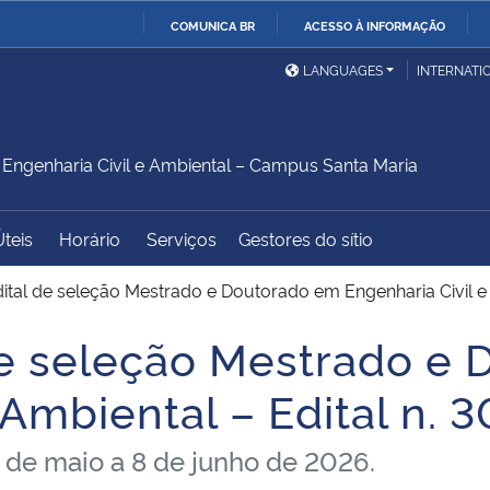
COMUNICA BR
ACESSO À INFORMAÇÃO
Ministério da Defesa
Ministério das Relações
Mini
IR
LANGUAGES
INTERNATI
Exteriores
PARA
O
Ministério da Cidadania
Ministério da Saúde
Mini
CONTEÚDO
ngenharia Civil e Ambiental – Campus Santa Maria
Úteis
Horário
Serviços
Gestores do sítio
Ministério do
Controladoria-Geral da
Mini
Desenvolvimento Regional
União
Famí
ital de seleção Mestrado e Doutorado em Engenharia Civil e
Hum
de seleção Mestrado e
Advocacia-Geral da União
Banco Central do Brasil
Plan
e Ambiental – Edital n.
4 de maio a 8 de junho de 2026.