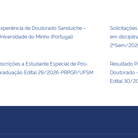
xperiência de Doutorado Sanduíche –
Solicitações
niversidade do Minho (Portugal)
em discipli
2ºSem/202
nscrições a Estudante Especial de Pós-
Resultado P
raduação Edital 29/2026-PRPGP/UFSM
Doutorado –
Edital 30/2