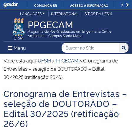
COMUNICA BR
ACESSO À INFORMAÇÃO
PARTI
Casa Civil
LANGUAGES
INTERNATIONAL
SÍTIOS DA UFSM
IR
PPGECAM
PARA
Ministério da Justiça e Segurança Pública
O
Programa de Pós-Graduação em Engenharia Civil e
Ambiental – Campus Santa Maria
CONTEÚDO
Ministério da Defesa
Buscar no no Sítio
Busca
Busca:
Menu Principal do Sítio
Menu
Busc
Ministério das Relações Exteriores
Você está aqui:
UFSM
>
PPGECAM
>
Cronograma de
Entrevistas – seleção de DOUTORADO – Edital
Ministério da Economia
30/2025 (retificação 26/6)
Cronograma de Entrevistas –
Ministério da Infraestrutura
Início do conteúdo
seleção de DOUTORADO –
Ministério da Agricultura, Pecuária e Abastecimento
Edital 30/2025 (retificação
26/6)
Ministério da Educação