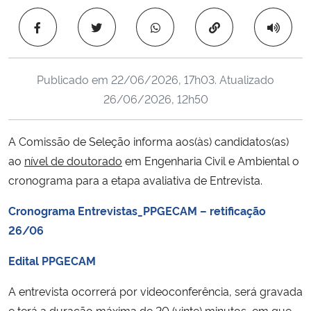
Ministério da Cidadania
Copiar para área 
Ministério da Saúde
Publicado em
22/06/2026, 17h03
. Atualizado
Ministério de Minas e Energia
26/06/2026, 12h50
Ministério da Ciência, Tecnologia, Inovações e Comunicações
A Comissão de Seleção informa aos(às) candidatos(as)
ao
nível de doutorado
em Engenharia Civil e Ambiental o
Ministério do Meio Ambiente
cronograma para a etapa avaliativa de Entrevista.
Ministério do Turismo
Cronograma Entrevistas_PPGECAM – retificação
26/06
Ministério do Desenvolvimento Regional
Edital PPGECAM
Controladoria-Geral da União
A entrevista ocorrerá por videoconferência, será gravada
Ministério da Mulher, da Família e dos Direitos Humanos
e terá a duração máxima de 20 (vinte) minutos, em que