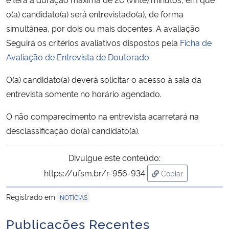
o(a) candidato(a) será entrevistado(a), de forma
Secretaria-Geral
simultânea, por dois ou mais docentes. A avaliação
Seguirá os critérios avaliativos dispostos pela
Ficha de
Secretaria de Governo
Avaliação de Entrevista de Doutorado
.
Gabinete de Segurança Institucional
O(a) candidato(a) deverá solicitar o acesso à sala da
entrevista somente no horário agendado.
Advocacia-Geral da União
O não comparecimento na entrevista acarretará na
desclassificação do(a) candidato(a).
Banco Central do Brasil
Divulgue este conteúdo:
Planalto
https://ufsm.br/r-956-934
Copiar
para área de trans
Registrado em
NOTÍCIAS
Publicações Recentes