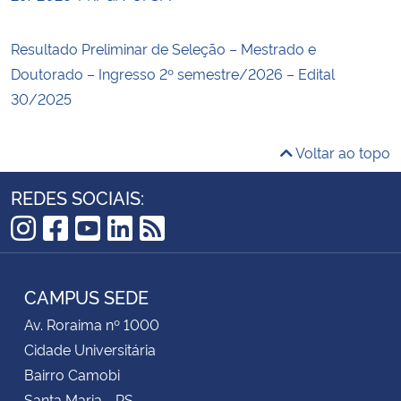
Resultado Preliminar de Seleção – Mestrado e
Doutorado – Ingresso 2º semestre/2026 – Edital
30/2025
Voltar ao topo
REDES SOCIAIS:
Instagram
Facebook
YouTube
LinkedIn
RSS
CAMPUS SEDE
Av. Roraima nº 1000
Cidade Universitária
Bairro Camobi
Santa Maria - RS