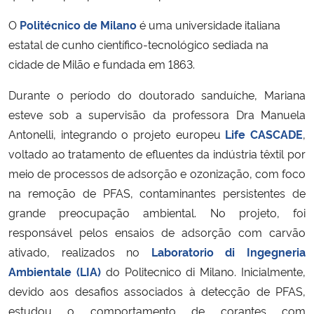
O
Politécnico de Milano
é uma universidade italiana
Secretaria-Geral
estatal de cunho científico-tecnológico sediada na
cidade de Milão e fundada em 1863.
Secretaria de Governo
Durante o período do doutorado sanduíche, Mariana
Gabinete de Segurança Institucional
esteve sob a supervisão da professora Dra Manuela
Antonelli, integrando o projeto europeu
Life CASCADE
,
Advocacia-Geral da União
voltado ao tratamento de efluentes da indústria têxtil por
meio de processos de adsorção e ozonização, com foco
Banco Central do Brasil
na remoção de PFAS, contaminantes persistentes de
grande preocupação ambiental. No projeto, foi
Planalto
responsável pelos ensaios de adsorção com carvão
ativado, realizados no
Laboratorio di Ingegneria
Ambientale (LIA)
do Politecnico di Milano. Inicialmente,
devido aos desafios associados à detecção de PFAS,
estudou o comportamento de corantes com