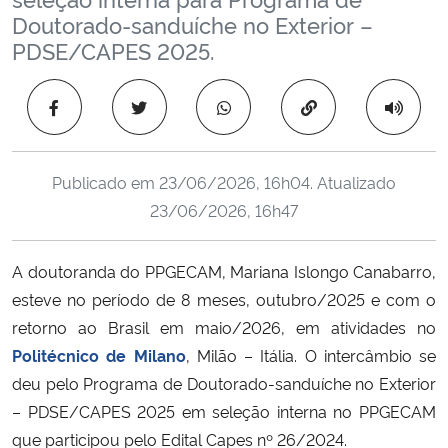
Ministério da Cidadania
Doutorado-sanduíche no Exterior –
PDSE/CAPES 2025.
Ministério da Saúde
Copiar para área 
Ministério de Minas e Energia
Ministério da Ciência, Tecnologia, Inovações e Comunicações
Publicado em
23/06/2026, 16h04
. Atualizado
23/06/2026, 16h47
Ministério do Meio Ambiente
A doutoranda do PPGECAM, Mariana Islongo Canabarro,
Ministério do Turismo
esteve no período de 8 meses, outubro/2025 e com o
retorno ao Brasil em maio/2026, em atividades no
Ministério do Desenvolvimento Regional
Politécnico de Milano
, Milão – Itália. O intercâmbio se
deu pelo Programa de Doutorado-sanduíche no Exterior
Controladoria-Geral da União
– PDSE/CAPES 2025 em seleção interna no PPGECAM
que participou pelo Edital Capes nº 26/2024.
Ministério da Mulher, da Família e dos Direitos Humanos