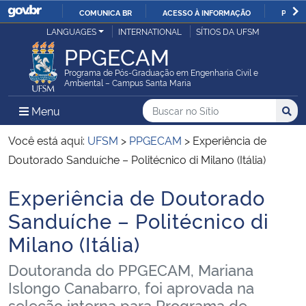
COMUNICA BR
ACESSO À INFORMAÇÃO
PARTI
Casa Civil
LANGUAGES
INTERNATIONAL
SÍTIOS DA UFSM
IR
PPGECAM
PARA
Ministério da Justiça e Segurança Pública
O
Programa de Pós-Graduação em Engenharia Civil e
Ambiental – Campus Santa Maria
CONTEÚDO
Ministério da Defesa
Buscar no no Sítio
Busca
Busca:
Menu Principal do Sítio
Menu
Busc
Ministério das Relações Exteriores
Você está aqui:
UFSM
>
PPGECAM
>
Experiência de
Doutorado Sanduíche – Politécnico di Milano (Itália)
Ministério da Economia
Experiência de Doutorado
Início do conteúdo
Ministério da Infraestrutura
Sanduíche – Politécnico di
Milano (Itália)
Ministério da Agricultura, Pecuária e Abastecimento
Doutoranda do PPGECAM, Mariana
Ministério da Educação
Islongo Canabarro, foi aprovada na
seleção interna para Programa de