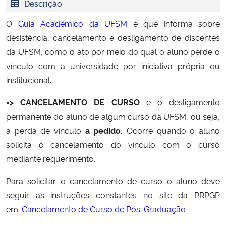
Descrição
Ministério da Cidadania
O
Guia Acadêmico da UFSM
é que informa sobre
Ministério da Saúde
desistência, cancelamento e
desligamento
de discentes
da UFSM, como o ato por meio do qual o aluno perde o
Ministério de Minas e Energia
vínculo com a universidade por iniciativa própria ou
institucional.
Ministério da Ciência, Tecnologia, Inovações e Comunicações
=> CANCELAMENTO DE CURSO
é o desligamento
permanente do aluno de algum curso da UFSM, ou seja,
Ministério do Meio Ambiente
a perda de vínculo
a pedido.
Ocorre quando o aluno
Ministério do Turismo
solicita o cancelamento do vínculo com o curso
mediante requerimento.
Ministério do Desenvolvimento Regional
Para solicitar o cancelamento de curso o aluno deve
seguir as instruções constantes no site da PRPGP
Controladoria-Geral da União
em:
Cancelamento de Curso de Pós-Graduação
Ministério da Mulher, da Família e dos Direitos Humanos