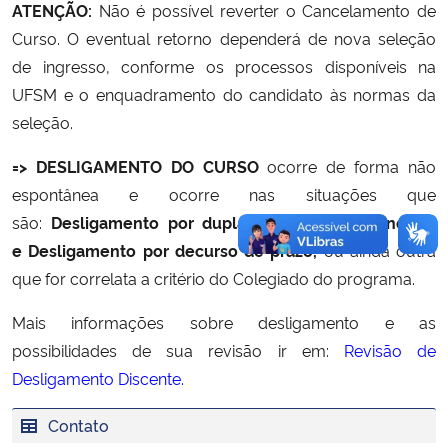
ATENÇÃO:
Não é possível reverter o Cancelamento de
Curso. O eventual retorno dependerá de nova seleção
Secretaria-Geral
de ingresso, conforme os processos disponíveis na
UFSM e o enquadramento do candidato às normas da
Secretaria de Governo
seleção.
Gabinete de Segurança Institucional
=> DESLIGAMENTO DO CURSO
ocorre de forma não
espontânea e ocorre nas situações que
Advocacia-Geral da União
são:
Desligamento por dupla reprovação,
Abandono
e
Desligamento por decurso de prazo,
ou ainda outra
Banco Central do Brasil
que for correlata a critério do Colegiado do programa.
Planalto
Mais informações sobre desligamento e as
possibilidades de sua revisão ir em:
Revisão de
Desligamento Discente.
Contato