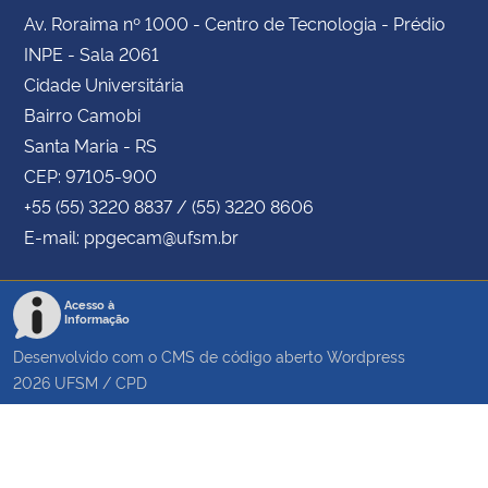
Av. Roraima nº 1000 - Centro de Tecnologia - Prédio
INPE - Sala 2061
Cidade Universitária
Bairro Camobi
Santa Maria - RS
CEP: 97105-900
+55 (55) 3220 8837 / (55) 3220 8606
E-mail: ppgecam@ufsm.br
Acesso à
Informação
Desenvolvido com o CMS de código aberto
Wordpress
2026
UFSM
/
CPD