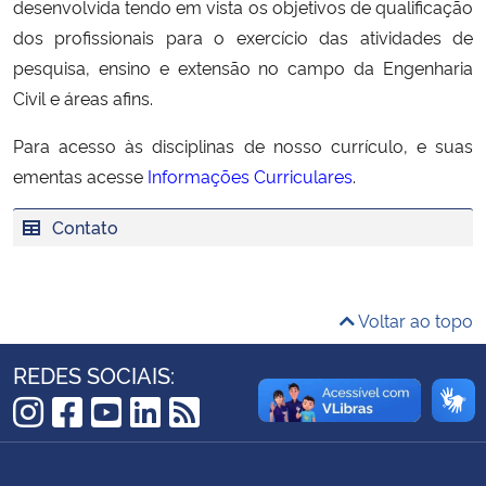
desenvolvida tendo em vista os objetivos de qualificação
Ministério da Cidadania
dos profissionais para o exercício das atividades de
pesquisa, ensino e extensão no campo da Engenharia
Ministério da Saúde
Civil e áreas afins.
Ministério de Minas e Energia
Para acesso às disciplinas de nosso currículo, e suas
ementas acesse
Informações Curriculares
.
Ministério da Ciência, Tecnologia, Inovações e Comunicações
Contato
Ministério do Meio Ambiente
Ministério do Turismo
Voltar ao topo
Ministério do Desenvolvimento Regional
REDES SOCIAIS:
Controladoria-Geral da União
Instagram
Facebook
YouTube
LinkedIn
RSS
Ministério da Mulher, da Família e dos Direitos Humanos