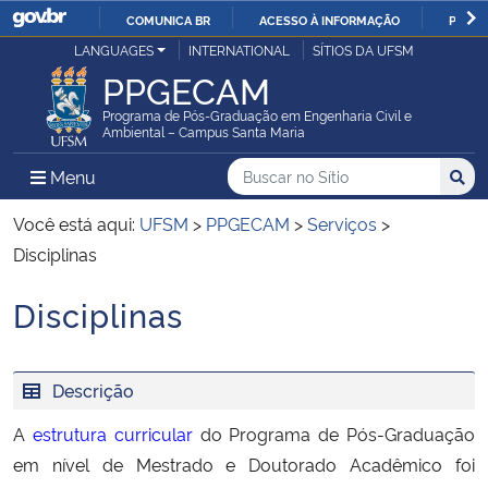
COMUNICA BR
ACESSO À INFORMAÇÃO
PARTI
Casa Civil
LANGUAGES
INTERNATIONAL
SÍTIOS DA UFSM
IR
PPGECAM
PARA
Ministério da Justiça e Segurança Pública
O
Programa de Pós-Graduação em Engenharia Civil e
Ambiental – Campus Santa Maria
CONTEÚDO
Ministério da Defesa
Buscar no no Sítio
Busca
Busca:
Menu Principal do Sítio
Menu
Busc
Ministério das Relações Exteriores
Você está aqui:
UFSM
>
PPGECAM
>
Serviços
>
Disciplinas
Ministério da Economia
Disciplinas
Início do conteúdo
Ministério da Infraestrutura
Descrição
Ministério da Agricultura, Pecuária e Abastecimento
A
estrutura curricular
do Programa de Pós-Graduação
Ministério da Educação
em nível de Mestrado e Doutorado Acadêmico foi