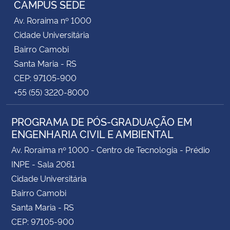
CAMPUS SEDE
Av. Roraima nº 1000
Secretaria-Geral
Cidade Universitária
Bairro Camobi
Secretaria de Governo
Santa Maria - RS
CEP: 97105-900
Gabinete de Segurança Institucional
+55 (55) 3220-8000
Advocacia-Geral da União
PROGRAMA DE PÓS-GRADUAÇÃO EM
ENGENHARIA CIVIL E AMBIENTAL
Banco Central do Brasil
Av. Roraima nº 1000 - Centro de Tecnologia - Prédio
Planalto
INPE - Sala 2061
Cidade Universitária
Bairro Camobi
Santa Maria - RS
CEP: 97105-900