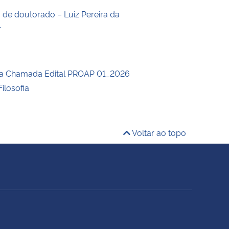
o de doutorado – Luiz Pereira da
r
da Chamada Edital PROAP 01_2026
ilosofia
Voltar ao topo