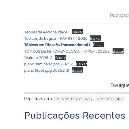
Publica
Teorias da Racionalidade I
Baixar
Tópicos de Lógica III FAF 937 II 2025
Baixar
Baixar
Tópicos em Filosofia Transcendental I
TÓPICOS DE FENOMENOLOGIA I – PPGFil 2025.2
Baixar
Walden 2025_2
Baixar
plano seminario ppg 2025.2
Baixar
plano filpol ppg 2025.2 (1)
Baixar
Divulgue
Registrado em
,
EMENTAS DISCIPLINAS
SEM CATEGORIA
Publicações Recentes