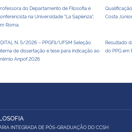
rofessora do Departamento de Filosofia é
Qualificaçã
onferencista na Universidade “La Sapienza”,
Costa Júnio
em Roma.
DITAL N. 5/2026 – PPGFil/UFSM Seleção
Resultado 
nterna de dissertação e tese para indicação ao
do PPG em F
rêmio Anpof 2026
ILOSOFIA
ARIA INTEGRADA DE PÓS-GRADUAÇÃO DO CCSH