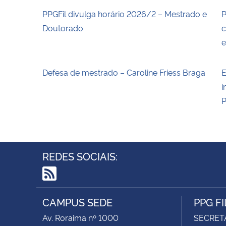
PPGFil divulga horário 2026/2 – Mestrado e
P
Doutorado
c
Defesa de mestrado – Caroline Friess Braga
E
i
P
REDES SOCIAIS:
RSS
CAMPUS SEDE
PPG F
Av. Roraima nº 1000
SECRET