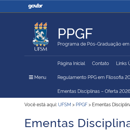
Casa Civil
Ministério da Justiça e
Segurança Pública
PPGF
Ministério da Agricultura,
Ministério da Educação
Programa de Pós-Graduação em F
Pecuária e Abastecimento
Página Inicial
Contato
Links 
Ministério do Meio Ambiente
Ministério do Turismo
Menu Principal do Sítio
Menu
Regulamento PPG em Filosofia 2
Ementas Disciplinas – Oferta 2026
Secretaria de Governo
Gabinete de Segurança
Você está aqui:
UFSM
>
PPGF
>
Ementas Discipli
Institucional
Ementas Discipli
Início do conteúdo