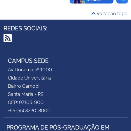
Voltar ao topo
Secretaria-Geral
REDES SOCIAIS:
Secretaria de Governo
RSS
Gabinete de Segurança Institucional
CAMPUS SEDE
Advocacia-Geral da União
Av. Roraima nº 1000
Banco Central do Brasil
Cidade Universitária
Bairro Camobi
Planalto
Santa Maria - RS
CEP: 97105-900
+55 (55) 3220-8000
PROGRAMA DE PÓS-GRADUAÇÃO EM