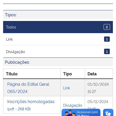
Ministério da Cidadania
Tipos:
Ministério da Saúde
Todos
2
Ministério de Minas e Energia
Link
1
Ministério da Ciência, Tecnologia, Inovações e Comunicações
Divulgação
1
Ministério do Meio Ambiente
Publicações:
Título
Tipo
Data
Ministério do Turismo
Página do Edital Geral
01/10/2024
Ministério do Desenvolvimento Regional
Link
065/2024
15:27
Controladoria-Geral da União
Inscrições homologadas
05/11/2024
Divulgação
(pdf - 268 KB)
13:45
Ministério da Mulher, da Família e dos Direitos Humanos