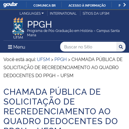
COMUNICA BR
ACESSO À INFORMAÇÃO
PARTI
Casa Civil
LANGUAGES
INTERNATIONAL
SÍTIOS DA UFSM
IR
PPGH
PARA
Ministério da Justiça e Segurança Pública
O
Programa de Pós-Graduação em História – Campus Santa
Maria
CONTEÚDO
Ministério da Defesa
Buscar no no Sítio
Busca
Busca:
Menu Principal do Sítio
Menu
Busc
Ministério das Relações Exteriores
Você está aqui:
UFSM
>
PPGH
>
CHAMADA PÚBLICA DE
SOLICITAÇÃO DE RECREDENCIAMENTO AO QUADRO
Ministério da Economia
DEDOCENTES DO PPGH – UFSM
CHAMADA PÚBLICA DE
Ministério da Infraestrutura
Início do conteúdo
SOLICITAÇÃO DE
Ministério da Agricultura, Pecuária e Abastecimento
RECREDENCIAMENTO AO
QUADRO DEDOCENTES DO
Ministério da Educação