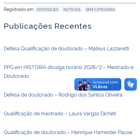
para área de tran
Registrado em
,
,
DESTAQUES
NOTÍCIAS
SEM CATEGORIA
Secretaria-Geral
Publicações Recentes
Secretaria de Governo
Defesa Qualificação de doutorado – Mateus Lazzaretti
Gabinete de Segurança Institucional
Advocacia-Geral da União
PPG em HISTÓRIA divulga horário 2026/2 – Mestrado e
Doutorado
Banco Central do Brasil
Defesa de doutorado – Rodrigo dos Santos Oliveira
Planalto
Qualificação de mestrado – Laura Vargas Dicheti
Qualificação de doutorado – Henrique Hamester Pause