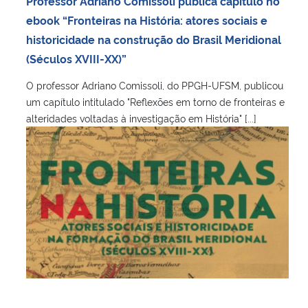
Professor Adriano Comissoli publica capítulo no
Ministério da Cidadania
ebook “Fronteiras na História: atores sociais e
historicidade na construção do Brasil Meridional
Ministério da Saúde
(Séculos XVIII-XX)”
O professor Adriano Comissoli, do PPGH-UFSM, publicou
Ministério de Minas e Energia
um capítulo intitulado "Reflexões em torno de fronteiras e
alteridades voltadas à investigação em História" [...]
Ministério da Ciência, Tecnologia, Inovações e Comunicações
Ministério do Meio Ambiente
Ministério do Turismo
Ministério do Desenvolvimento Regional
Controladoria-Geral da União
Ministério da Mulher, da Família e dos Direitos Humanos