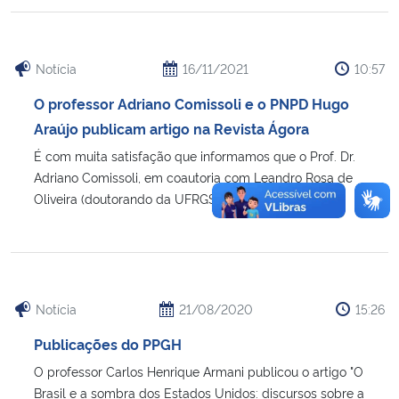
Secretaria-Geral
Notícia
16/11/2021
10:57
Secretaria de Governo
O professor Adriano Comissoli e o PNPD Hugo
Araújo publicam artigo na Revista Ágora
Gabinete de Segurança Institucional
É com muita satisfação que informamos que o Prof. Dr.
Adriano Comissoli, em coautoria com Leandro Rosa de
Advocacia-Geral da União
Oliveira (doutorando da UFRGS), [...]
Banco Central do Brasil
Planalto
Notícia
21/08/2020
15:26
Publicações do PPGH
O professor Carlos Henrique Armani publicou o artigo "O
Brasil e a sombra dos Estados Unidos: discursos sobre a