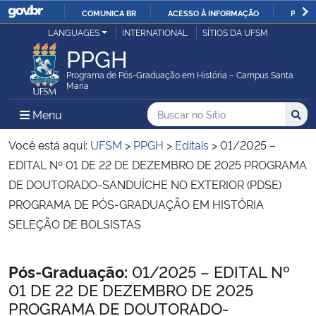
COMUNICA BR
ACESSO À INFORMAÇÃO
PARTI
Casa Civil
LANGUAGES
INTERNATIONAL
SÍTIOS DA UFSM
IR
PPGH
PARA
Ministério da Justiça e Segurança Pública
O
Programa de Pós-Graduação em História – Campus Santa
Maria
CONTEÚDO
Ministério da Defesa
Buscar no no Sítio
Busca
Busca:
Menu Principal do Sítio
Menu
Busc
Ministério das Relações Exteriores
Você está aqui:
UFSM
>
PPGH
>
Editais
>
01/2025 –
EDITAL Nº 01 DE 22 DE DEZEMBRO DE 2025 PROGRAMA
Ministério da Economia
DE DOUTORADO-SANDUÍCHE NO EXTERIOR (PDSE)
PROGRAMA DE PÓS-GRADUAÇÃO EM HISTÓRIA
Ministério da Infraestrutura
SELEÇÃO DE BOLSISTAS
Ministério da Agricultura, Pecuária e Abastecimento
Início do conteúdo
Pós-Graduação:
01/2025 – EDITAL Nº
01 DE 22 DE DEZEMBRO DE 2025
Ministério da Educação
PROGRAMA DE DOUTORADO-