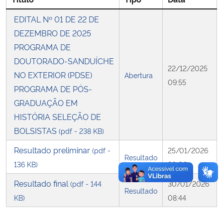
EDITAL Nº 01 DE 22 DE
Secretaria-Geral
DEZEMBRO DE 2025
PROGRAMA DE
Secretaria de Governo
DOUTORADO-SANDUÍCHE
22/12/2025
NO EXTERIOR (PDSE)
Abertura
Gabinete de Segurança Institucional
09:55
PROGRAMA DE PÓS-
GRADUAÇÃO EM
Advocacia-Geral da União
HISTÓRIA SELEÇÃO DE
Banco Central do Brasil
BOLSISTAS
(pdf - 238 KB)
Resultado preliminar
(pdf -
25/01/2026
Planalto
Resultado
136 KB)
20:08
Resultado final
(pdf - 144
30/01/2026
Resultado
KB)
08:44