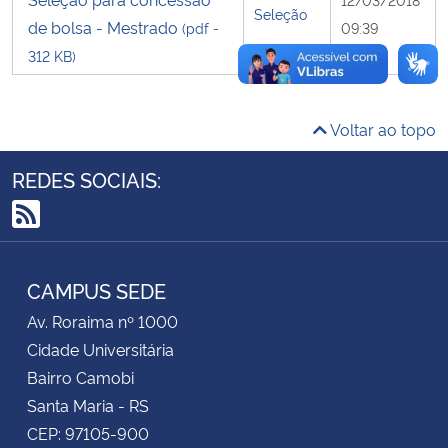
Seleção
de bolsa - Mestrado
(pdf -
09:39
Secretaria-Geral
312 KB)
Secretaria de Governo
Voltar ao topo
Gabinete de Segurança Institucional
REDES SOCIAIS:
Advocacia-Geral da União
RSS
Banco Central do Brasil
CAMPUS SEDE
Planalto
Av. Roraima nº 1000
Cidade Universitária
Bairro Camobi
Santa Maria - RS
CEP: 97105-900