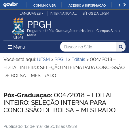
COMUNICA BR
ACESSO À INFORMAÇÃO
PARTI
Casa Civil
LANGUAGES
INTERNATIONAL
SÍTIOS DA UFSM
IR
PPGH
PARA
Ministério da Justiça e Segurança Pública
O
Programa de Pós-Graduação em História – Campus Santa
Maria
CONTEÚDO
Ministério da Defesa
Buscar no no Sítio
Busca
Busca:
Menu Principal do Sítio
Menu
Busc
Ministério das Relações Exteriores
Você está aqui:
UFSM
>
PPGH
>
Editais
>
004/2018 –
EDITAL INTEIRO: SELEÇÃO INTERNA PARA CONCESSÃO
Ministério da Economia
DE BOLSA – MESTRADO
Ministério da Infraestrutura
Início do conteúdo
Pós-Graduação:
004/2018 – EDITAL
INTEIRO: SELEÇÃO INTERNA PARA
Ministério da Agricultura, Pecuária e Abastecimento
CONCESSÃO DE BOLSA – MESTRADO
Ministério da Educação
Publicado:
12 de mar de 2018 às 09:39