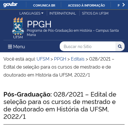
COMUNICA BR
ACESSO À INFORMAÇÃO
PARTI
Casa Civil
LANGUAGES
INTERNATIONAL
SÍTIOS DA UFSM
IR
PPGH
PARA
Ministério da Justiça e Segurança Pública
O
Programa de Pós-Graduação em História – Campus Santa
Maria
CONTEÚDO
Ministério da Defesa
Buscar no no Sítio
Busca
Busca:
Menu Principal do Sítio
Menu
Busc
Ministério das Relações Exteriores
Você está aqui:
UFSM
>
PPGH
>
Editais
>
028/2021 –
Edital de seleção para os cursos de mestrado e de
Ministério da Economia
doutorado em História da UFSM, 2022/1
Ministério da Infraestrutura
Início do conteúdo
Pós-Graduação:
028/2021 – Edital de
seleção para os cursos de mestrado e
Ministério da Agricultura, Pecuária e Abastecimento
de doutorado em História da UFSM,
2022/1
Ministério da Educação