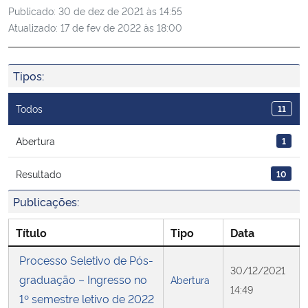
Publicado:
30 de dez de 2021 às 14:55
Ministério da Cidadania
Atualizado:
17 de fev de 2022 às 18:00
Ministério da Saúde
Tipos:
Ministério de Minas e Energia
Todos
11
Ministério da Ciência, Tecnologia, Inovações e Comunicações
Abertura
1
Ministério do Meio Ambiente
Resultado
10
Ministério do Turismo
Publicações:
Ministério do Desenvolvimento Regional
Título
Tipo
Data
Processo Seletivo de Pós-
Controladoria-Geral da União
30/12/2021
graduação – Ingresso no
Abertura
14:49
1º semestre letivo de 2022
Ministério da Mulher, da Família e dos Direitos Humanos