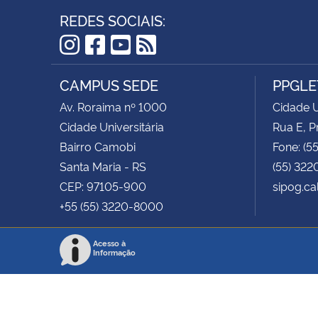
REDES SOCIAIS:
Instagram
Facebook
YouTube
RSS
CAMPUS SEDE
PPGLE
Av. Roraima nº 1000
Cidade U
Cidade Universitária
Rua E, P
Bairro Camobi
Fone: (5
Santa Maria - RS
(55) 322
CEP: 97105-900
sipog.ca
+55 (55) 3220-8000
Acesso à
Informação