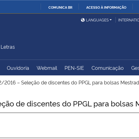
COMUNICA BR
ACESSO À INFORMAÇÃO
Ministério da Defesa
Ministério das Relações
Mini
IR
LANGUAGES
INTERNATI
Exteriores
PARA
O
Ministério da Cidadania
Ministério da Saúde
Mini
CONTEÚDO
Letras
Ouvidoria
Webmail
PEN-SIE
Comunicação
Ges
Ministério do
Controladoria-Geral da
Mini
Desenvolvimento Regional
União
Famí
2/2016 – Seleção de discentes do PPGL para bolsas Mestra
Hum
ção de discentes do PPGL para bolsas 
Advocacia-Geral da União
Banco Central do Brasil
Plan