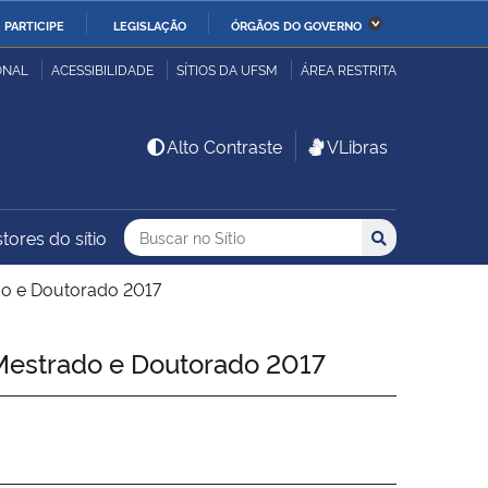
PARTICIPE
LEGISLAÇÃO
ÓRGÃOS DO GOVERNO
stério da Economia
Ministério da Infraestrutura
ONAL
ACESSIBILIDADE
SÍTIOS DA UFSM
ÁREA RESTRITA
stério de Minas e Energia
Ministério da Ciência,
Alto Contraste
VLibras
Tecnologia, Inovações e
Comunicações
Buscar no no Sítio
Busca
Busca:
tores do sítio
Buscar
stério da Mulher, da
Secretaria-Geral
lia e dos Direitos
do e Doutorado 2017
anos
Mestrado e Doutorado 2017
alto