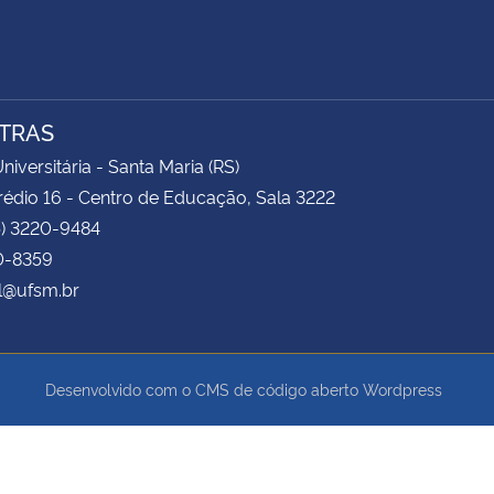
TRAS
niversitária - Santa Maria (RS)
rédio 16 - Centro de Educação, Sala 3222
5) 3220-9484
0-8359
l@ufsm.br
Desenvolvido com o CMS de código aberto
Wordpress