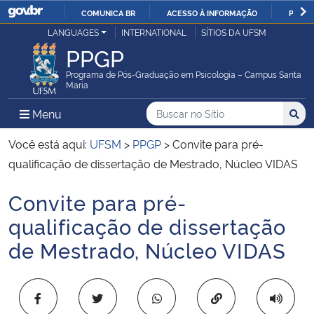
COMUNICA BR
ACESSO À INFORMAÇÃO
PARTI
Casa Civil
LANGUAGES
INTERNATIONAL
SÍTIOS DA UFSM
IR
PPGP
PARA
Ministério da Justiça e Segurança Pública
O
Programa de Pós-Graduação em Psicologia – Campus Santa
Maria
CONTEÚDO
Ministério da Defesa
Buscar no no Sítio
Busca
Busca:
Menu Principal do Sítio
Menu
Busc
Ministério das Relações Exteriores
Você está aqui:
UFSM
>
PPGP
>
Convite para pré-
qualificação de dissertação de Mestrado, Núcleo VIDAS
Ministério da Economia
Convite para pré-
Início do conteúdo
Ministério da Infraestrutura
qualificação de dissertação
de Mestrado, Núcleo VIDAS
Ministério da Agricultura, Pecuária e Abastecimento
Ministério da Educação
Copiar para área 