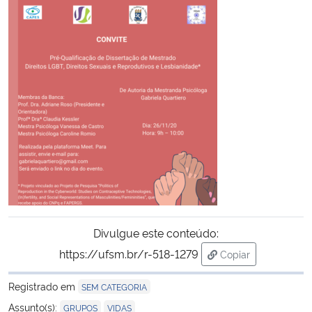
Secretaria-Geral
Secretaria de Governo
Gabinete de Segurança Institucional
Advocacia-Geral da União
Banco Central do Brasil
Planalto
Divulgue este conteúdo:
https://ufsm.br/r-518-1279
Copiar
para área de trans
Registrado em
SEM CATEGORIA
,
Assunto(s):
GRUPOS
VIDAS