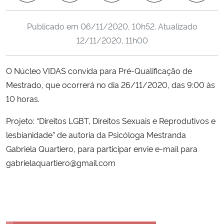
Ministério da Cidadania
Publicado em
06/11/2020, 10h52
. Atualizado
Ministério da Saúde
12/11/2020, 11h00
Ministério de Minas e Energia
O Núcleo VIDAS convida para Pré-Qualificação de
Mestrado, que ocorrerá no dia 26/11/2020, das 9:00 às
Ministério da Ciência, Tecnologia, Inovações e Comunicações
10 horas.
Ministério do Meio Ambiente
Projeto: “Direitos LGBT, Direitos Sexuais e Reprodutivos e
lesbianidade” de autoria da Psicóloga Mestranda
Ministério do Turismo
Gabriela Quartiero, para participar envie e-mail para
gabrielaquartiero@gmail.com
Ministério do Desenvolvimento Regional
Controladoria-Geral da União
Ministério da Mulher, da Família e dos Direitos Humanos