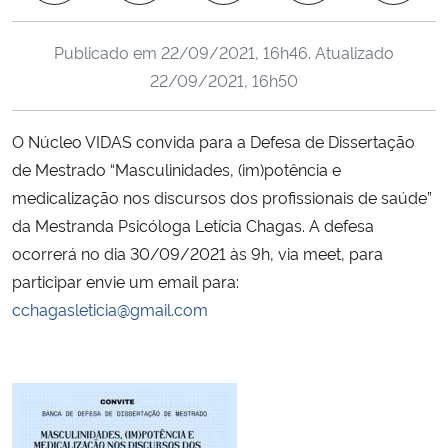
Ministério da Cidadania
Publicado em
22/09/2021, 16h46
. Atualizado
Ministério da Saúde
22/09/2021, 16h50
Ministério de Minas e Energia
O Núcleo VIDAS convida para a Defesa de Dissertação
de Mestrado “Masculinidades, (im)potência e
Ministério da Ciência, Tecnologia, Inovações e Comunicações
medicalização nos discursos dos profissionais de saúde”
da Mestranda Psicóloga Letícia Chagas. A defesa
Ministério do Meio Ambiente
ocorrerá no dia 30/09/2021 às 9h, via meet, para
participar envie um email para:
Ministério do Turismo
cchagasleticia@gmail.com
Ministério do Desenvolvimento Regional
Controladoria-Geral da União
Ministério da Mulher, da Família e dos Direitos Humanos