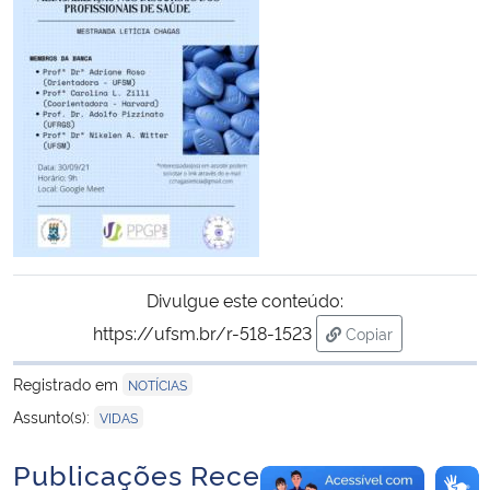
Secretaria-Geral
Secretaria de Governo
Gabinete de Segurança Institucional
Advocacia-Geral da União
Banco Central do Brasil
Divulgue este conteúdo:
https://ufsm.br/r-518-1523
Copiar
Planalto
para área de trans
Registrado em
NOTÍCIAS
Assunto(s):
VIDAS
Publicações Recentes