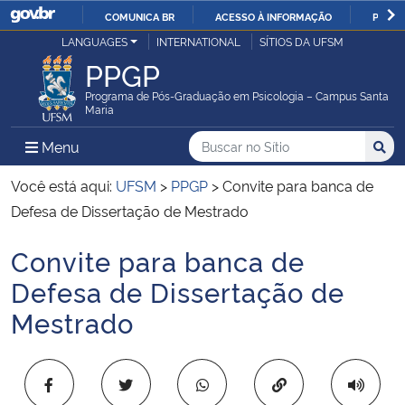
COMUNICA BR
ACESSO À INFORMAÇÃO
PARTI
Casa Civil
LANGUAGES
INTERNATIONAL
SÍTIOS DA UFSM
IR
PPGP
PARA
Ministério da Justiça e Segurança Pública
O
Programa de Pós-Graduação em Psicologia – Campus Santa
Maria
CONTEÚDO
Ministério da Defesa
Buscar no no Sítio
Busca
Busca:
Menu Principal do Sítio
Menu
Busc
Ministério das Relações Exteriores
Você está aqui:
UFSM
>
PPGP
>
Convite para banca de
Defesa de Dissertação de Mestrado
Ministério da Economia
Convite para banca de
Início do conteúdo
Ministério da Infraestrutura
Defesa de Dissertação de
Mestrado
Ministério da Agricultura, Pecuária e Abastecimento
Ministério da Educação
Copiar para área 