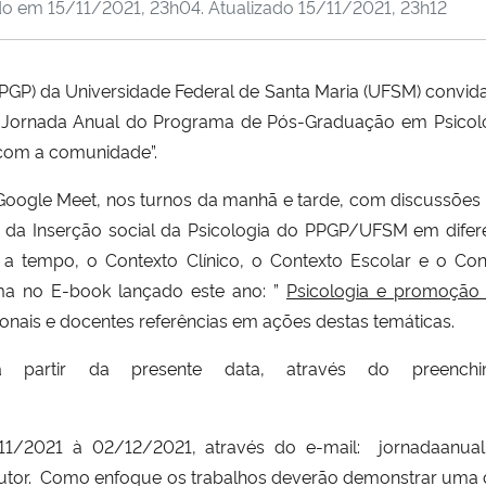
do em
15/11/2021, 23h04
. Atualizado
15/11/2021, 23h12
P) da Universidade Federal de Santa Maria (UFSM) convida 
 Jornada Anual do Programa de Pós-Graduação em Psicolo
a com a comunidade”.
o Google Meet, nos turnos da manhã e tarde, com discussõe
l da Inserção social da Psicologia do PPGP/UFSM em difer
a tempo, o Contexto Clínico, o Contexto Escolar e o Cont
ma no E-book lançado este ano: ”
Psicologia e promoção 
ionais e docentes referências em ações destas temáticas.
a partir da presente data, através do preenchi
/11/2021 à 02/12/2021, através do e-mail: jornadaanu
autor. Como enfoque os trabalhos deverão demonstrar uma c