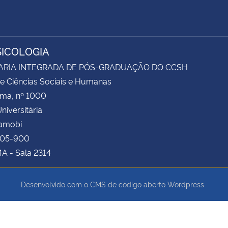
SICOLOGIA
ARIA INTEGRADA DE PÓS-GRADUAÇÃO DO CCSH
e Ciências Sociais e Humanas
ima, nº 1000
niversitária
Camobi
105-900
4A - Sala 2314
Desenvolvido com o CMS de código aberto
Wordpress