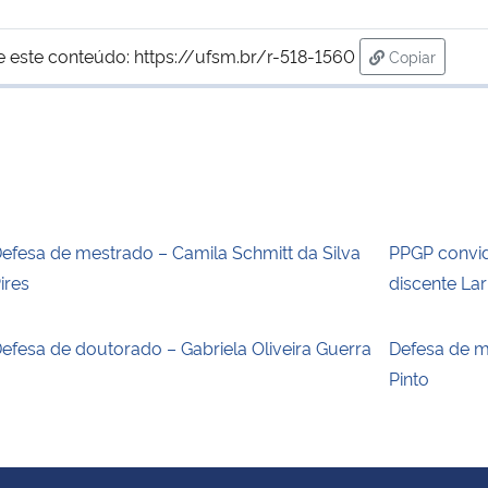
e este conteúdo:
https://ufsm.br/r-518-1560
Copiar
para área d
efesa de mestrado – Camila Schmitt da Silva
PPGP convid
ires
discente La
efesa de doutorado – Gabriela Oliveira Guerra
Defesa de m
Pinto