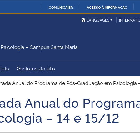
COMUNICA BR
ACESSO À INFORMAÇÃO
Ministério da Defesa
Ministério das Relações
Mini
IR
LANGUAGES
INTERNATI
Exteriores
PARA
O
Ministério da Cidadania
Ministério da Saúde
Mini
CONTEÚDO
sicologia – Campus Santa Maria
tato
Gestores do sítio
Ministério do
Controladoria-Geral da
Mini
Desenvolvimento Regional
União
Famí
rnada Anual do Programa de Pós-Graduação em Psicologia –
Hum
nada Anual do Program
Advocacia-Geral da União
Banco Central do Brasil
Plan
ologia – 14 e 15/12