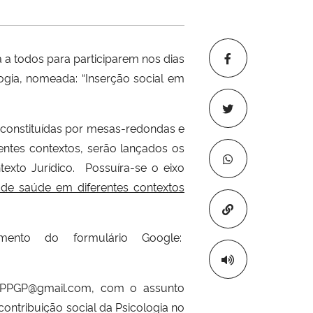
a todos para participarem nos dias
gia, nomeada: “Inserção social em
s constituídas por mesas-redondas e
entes contextos, serão lançados os
exto Jurídico. Possuíra-se o eixo
de saúde em diferentes contextos
Copiar para áre
mento do formulário Google:
alPPGP@gmail.com, com o assunto
ontribuição social da Psicologia no