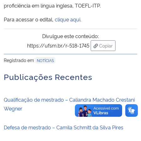
proficiência em língua inglesa, TOEFL-ITP.
Secretaria-Geral
Para acessar o edital,
clique aqui
.
Secretaria de Governo
Divulgue este conteúdo:
https://ufsm.br/r-518-1745
Copiar
Gabinete de Segurança Institucional
para área de trans
Registrado em
NOTÍCIAS
Advocacia-Geral da União
Publicações Recentes
Banco Central do Brasil
Planalto
Qualificação de mestrado – Caliandra Machado Crestani
Wegner
Defesa de mestrado – Camila Schmitt da Silva Pires