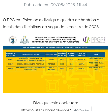
Publicado em
09/08/2023, 11h44
Ministério da Cidadania
Ministério da Saúde
O PPG em Psicologia divulga o quadro de horários e
locais das disciplinas do segundo semestre de 2023.
Ministério de Minas e Energia
Ministério da Ciência, Tecnologia, Inovações e Comunicações
Ministério do Meio Ambiente
Ministério do Turismo
Ministério do Desenvolvimento Regional
Controladoria-Geral da União
Divulgue este conteúdo:
Ministério da Mulher, da Família e dos Direitos Humanos
https://ufsm.br/r-518-2297
Copiar