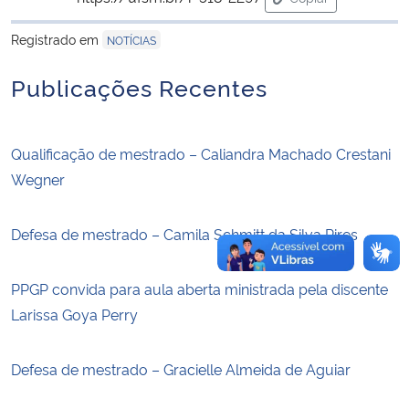
para área de tran
Registrado em
NOTÍCIAS
Secretaria-Geral
Publicações Recentes
Secretaria de Governo
Gabinete de Segurança Institucional
Qualificação de mestrado – Caliandra Machado Crestani
Wegner
Advocacia-Geral da União
Defesa de mestrado – Camila Schmitt da Silva Pires
Banco Central do Brasil
Planalto
PPGP convida para aula aberta ministrada pela discente
Larissa Goya Perry
Defesa de mestrado – Gracielle Almeida de Aguiar