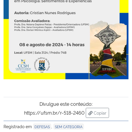
Secretaria-Geral
Secretaria de Governo
Gabinete de Segurança Institucional
Advocacia-Geral da União
Banco Central do Brasil
Planalto
Divulgue este conteúdo:
https://ufsm.br/r-518-2460
Copiar
para área de tran
Registrado em
,
DEFESAS
SEM CATEGORIA