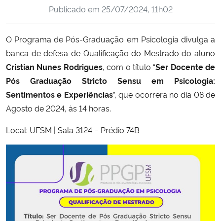
Publicado em
25/07/2024, 11h02
Ministério da Cidadania
Ministério da Saúde
O Programa de Pós-Graduação em Psicologia divulga a
banca de defesa de Qualificação do Mestrado do aluno
Ministério de Minas e Energia
Cristian Nunes Rodrigues
, com o título “
Ser Docente de
Pós Graduação Stricto Sensu em Psicologia:
Ministério da Ciência, Tecnologia, Inovações e Comunicações
Sentimentos e Experiências
”, que ocorrerá no dia 08 de
Agosto de 2024, às 14 horas.
Ministério do Meio Ambiente
Local: UFSM | Sala 3124 – Prédio 74B
Ministério do Turismo
Ministério do Desenvolvimento Regional
Controladoria-Geral da União
Ministério da Mulher, da Família e dos Direitos Humanos