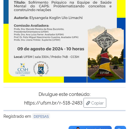
Secretaria-Geral
Secretaria de Governo
Gabinete de Segurança Institucional
Advocacia-Geral da União
Banco Central do Brasil
Planalto
Divulgue este conteúdo:
https://ufsm.br/r-518-2483
Copiar
para área de tran
Registrado em
DEFESAS