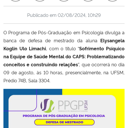
Ministério da Cidadania
Publicado em
02/08/2024, 10h29
Ministério da Saúde
O Programa de Pós-Graduação em Psicologia divulga a
Ministério de Minas e Energia
banca de defesa de mestrado da aluna
Elysangela
Koglin Ulo Limachi
, com o título “
Sofrimento Psíquico
Ministério da Ciência, Tecnologia, Inovações e Comunicações
na Equipe de Saúde Mental do CAPS: Problematizando
conceitos e construindo relações
”, que ocorrerá no dia
Ministério do Meio Ambiente
09 de agosto, às 10 horas, presencialmente, na UFSM,
Prédio 74B, Sala 3304.
Ministério do Turismo
Ministério do Desenvolvimento Regional
Controladoria-Geral da União
Ministério da Mulher, da Família e dos Direitos Humanos