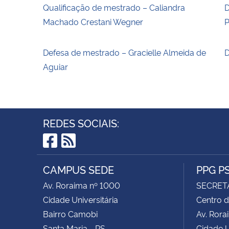
Qualificação de mestrado – Caliandra
D
Machado Crestani Wegner
P
Defesa de mestrado – Gracielle Almeida de
D
Aguiar
REDES SOCIAIS:
Facebook
RSS
CAMPUS SEDE
PPG P
Av. Roraima nº 1000
SECRET
Cidade Universitária
Centro d
Bairro Camobi
Av. Rora
Santa Maria - RS
Cidade U