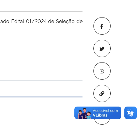
ado Edital 01/2024 de Seleção de
Copiar para áre
e transferência