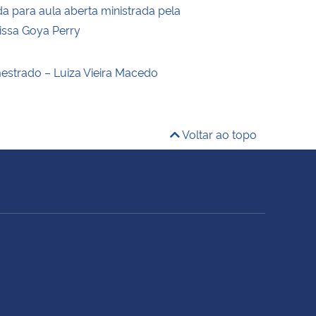
a para aula aberta ministrada pela
rissa Goya Perry
estrado – Luiza Vieira Macedo
Voltar ao topo