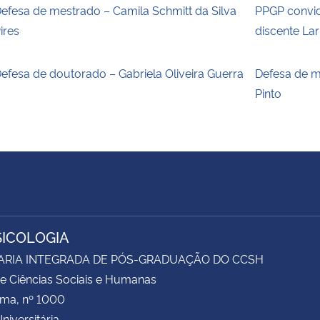
efesa de mestrado – Camila Schmitt da Silva
PPGP convid
ires
discente La
efesa de doutorado – Gabriela Oliveira Guerra
Defesa de m
Pinto
SICOLOGIA
ARIA INTEGRADA DE PÓS-GRADUAÇÃO DO CCSH
e Ciências Sociais e Humanas
ima, nº 1000
niversitária