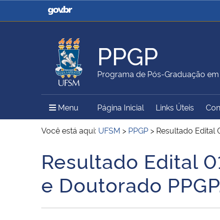
Casa Civil
Ministério da Justiça e
Segurança Pública
PPGP
Ministério da Agricultura,
Ministério da Educação
Programa de Pós-Graduação em P
Pecuária e Abastecimento
Menu Principal do Sítio
Menu
Página Inicial
Links Úteis
Con
Ministério do Meio Ambiente
Ministério do Turismo
Você está aqui:
UFSM
>
PPGP
>
Resultado Edital
Resultado Edital 
Início do conteúdo
Secretaria de Governo
Gabinete de Segurança
e Doutorado PPGP
Institucional