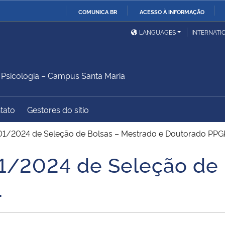
COMUNICA BR
ACESSO À INFORMAÇÃO
Ministério da Defesa
Ministério das Relações
Mini
IR
LANGUAGES
INTERNATI
Exteriores
PARA
O
Ministério da Cidadania
Ministério da Saúde
Mini
CONTEÚDO
sicologia – Campus Santa Maria
tato
Gestores do sítio
Ministério do
Controladoria-Geral da
Mini
Desenvolvimento Regional
União
Famí
 01/2024 de Seleção de Bolsas – Mestrado e Doutorado PPG
Hum
01/2024 de Seleção de
Advocacia-Geral da União
Banco Central do Brasil
Plan
.