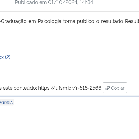
Publicado em
01/10/2024, 14h34
duação em Psicologia torna publico o resultado Result
x (2)
e este conteúdo:
https://ufsm.br/r-518-2566
Copiar
para área d
EGORIA