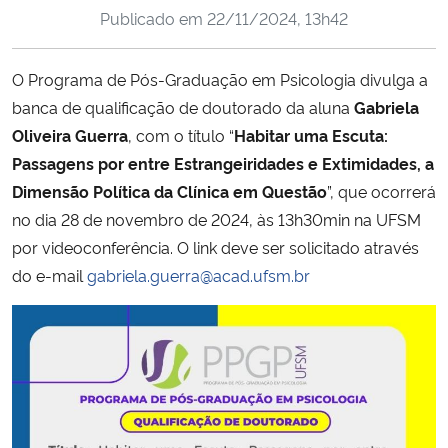
Publicado em
22/11/2024, 13h42
Ministério da Cidadania
Ministério da Saúde
O Programa de Pós-Graduação em Psicologia divulga a
banca de qualificação de doutorado da aluna
Gabriela
Ministério de Minas e Energia
Oliveira Guerra
, com o título “
Habitar uma Escuta:
Passagens por entre Estrangeiridades e Extimidades, a
Ministério da Ciência, Tecnologia, Inovações e Comunicações
Dimensão Política da Clínica em Questão
”, que ocorrerá
no dia 28 de novembro de 2024, às 13h30min na UFSM
Ministério do Meio Ambiente
por videoconferência. O link deve ser solicitado através
do e-mail
gabriela.guerra@acad.ufsm.br
Ministério do Turismo
Ministério do Desenvolvimento Regional
Controladoria-Geral da União
Ministério da Mulher, da Família e dos Direitos Humanos