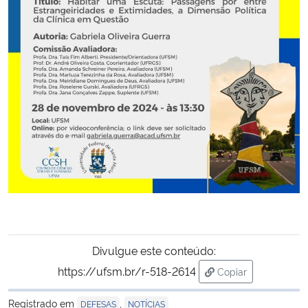
Secretaria-Geral
Secretaria de Governo
Gabinete de Segurança Institucional
Advocacia-Geral da União
Banco Central do Brasil
Planalto
Divulgue este conteúdo:
https://ufsm.br/r-518-2614
Copiar
para área de trans
Registrado em
,
DEFESAS
NOTÍCIAS