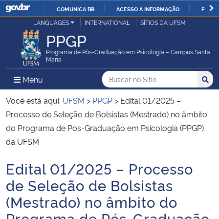
COMUNICA BR
ACESSO À INFORMAÇÃO
PARTI
Casa Civil
LANGUAGES
INTERNATIONAL
SÍTIOS DA UFSM
IR
PPGP
PARA
Ministério da Justiça e Segurança Pública
O
Programa de Pós-Graduação em Psicologia – Campus Santa
Maria
CONTEÚDO
Ministério da Defesa
Buscar no no Sítio
Busca
Busca:
Menu Principal do Sítio
Menu
Busc
Ministério das Relações Exteriores
Você está aqui:
UFSM
>
PPGP
>
Edital 01/2025 –
Processo de Seleção de Bolsistas (Mestrado) no âmbito
Ministério da Economia
do Programa de Pós-Graduação em Psicologia (PPGP)
da UFSM
Ministério da Infraestrutura
Edital 01/2025 – Processo
Início do conteúdo
Ministério da Agricultura, Pecuária e Abastecimento
de Seleção de Bolsistas
(Mestrado) no âmbito do
Ministério da Educação
Programa de Pós-Graduação