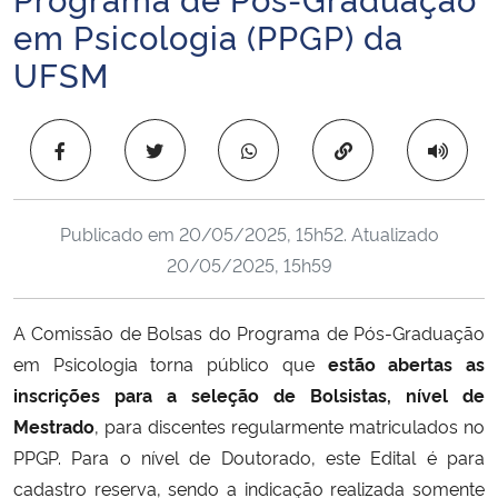
Ministério da Cidadania
em Psicologia (PPGP) da
UFSM
Ministério da Saúde
Ministério de Minas e Energia
Copiar para área 
Ministério da Ciência, Tecnologia, Inovações e Comunicações
Publicado em
20/05/2025, 15h52
. Atualizado
Ministério do Meio Ambiente
20/05/2025, 15h59
Ministério do Turismo
A Comissão de Bolsas do Programa de Pós-Graduação
em Psicologia torna público que
estão abertas as
Ministério do Desenvolvimento Regional
inscrições para a seleção de Bolsistas, nível de
Mestrado
, para discentes regularmente matriculados no
Controladoria-Geral da União
PPGP. Para o nível de Doutorado, este Edital é para
cadastro reserva, sendo a indicação realizada somente
Ministério da Mulher, da Família e dos Direitos Humanos