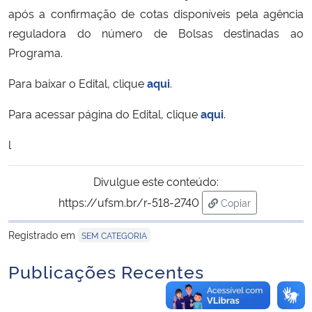
após a confirmação de cotas disponíveis pela agência
reguladora do número de Bolsas destinadas ao
Secretaria-Geral
Programa.
Secretaria de Governo
Para baixar o Edital, clique
aqui
.
Gabinete de Segurança Institucional
Para acessar página do Edital, clique
aqui
.
l
Advocacia-Geral da União
Divulgue este conteúdo:
Banco Central do Brasil
https://ufsm.br/r-518-2740
Copiar
Planalto
para área de tran
Registrado em
SEM CATEGORIA
Publicações Recentes