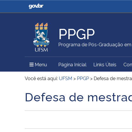
Casa Civil
Ministério da Justiça e
Segurança Pública
PPGP
Ministério da Agricultura,
Ministério da Educação
Programa de Pós-Graduação em P
Pecuária e Abastecimento
Menu Principal do Sítio
Menu
Página Inicial
Links Úteis
Con
Ministério do Meio Ambiente
Ministério do Turismo
Você está aqui:
UFSM
>
PPGP
>
Defesa de mestra
Defesa de mestrad
Início do conteúdo
Secretaria de Governo
Gabinete de Segurança
Institucional