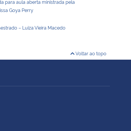
a para aula aberta ministrada pela
rissa Goya Perry
estrado – Luiza Vieira Macedo
Voltar ao topo