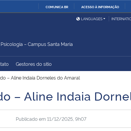
COMUNICA BR
ACESSO À INFORMAÇÃO
Ministério da Defesa
Ministério das Relações
Mini
IR
LANGUAGES
INTERNATI
Exteriores
PARA
O
Ministério da Cidadania
Ministério da Saúde
Mini
CONTEÚDO
sicologia – Campus Santa Maria
tato
Gestores do sítio
Ministério do
Controladoria-Geral da
Mini
Desenvolvimento Regional
União
Famí
do – Aline Indaia Dorneles do Amaral
Hum
o – Aline Indaia Dorne
Advocacia-Geral da União
Banco Central do Brasil
Plan
Publicado em
11/12/2025, 9h07