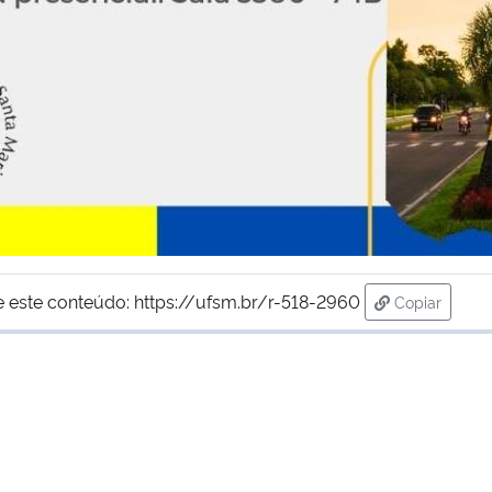
e este conteúdo:
https://ufsm.br/r-518-2960
Copiar
para área d