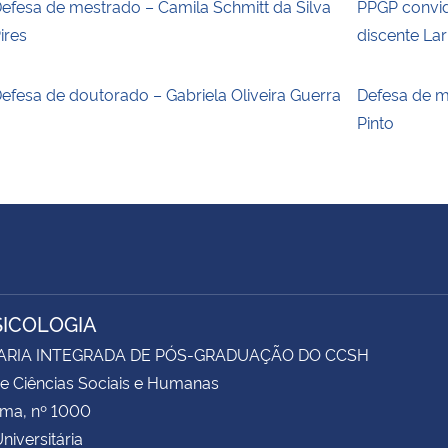
efesa de mestrado – Camila Schmitt da Silva
PPGP convid
ires
discente La
efesa de doutorado – Gabriela Oliveira Guerra
Defesa de m
Pinto
SICOLOGIA
ARIA INTEGRADA DE PÓS-GRADUAÇÃO DO CCSH
e Ciências Sociais e Humanas
ima, nº 1000
niversitária