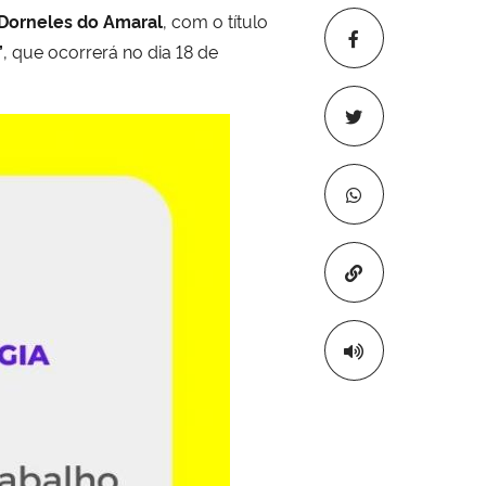
 Dorneles do Amaral
, com o título
”
, que ocorrerá no dia 18 de
Copiar para áre