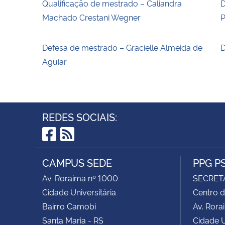
Qualificação de mestrado – Caliandra
D
Machado Crestani Wegner
P
Defesa de mestrado – Gracielle Almeida de
D
Aguiar
REDES SOCIAIS:
Facebook
RSS
CAMPUS SEDE
PPG P
Av. Roraima nº 1000
SECRET
Cidade Universitária
Centro d
Bairro Camobi
Av. Rora
Santa Maria - RS
Cidade U