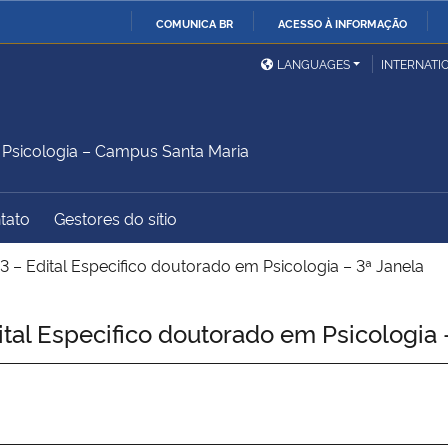
COMUNICA BR
ACESSO À INFORMAÇÃO
Ministério da Defesa
Ministério das Relações
Mini
IR
LANGUAGES
INTERNATI
Exteriores
PARA
O
Ministério da Cidadania
Ministério da Saúde
Mini
CONTEÚDO
sicologia – Campus Santa Maria
tato
Gestores do sítio
Ministério do
Controladoria-Geral da
Mini
Desenvolvimento Regional
União
Famí
 – Edital Especifico doutorado em Psicologia – 3ª Janela
Hum
al Especifico doutorado em Psicologia 
Advocacia-Geral da União
Banco Central do Brasil
Plan