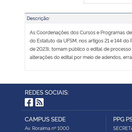
Descrição:
As Coordenações dos Cursos e Programas de P
do Estatuto da UFSM, nos artigos 21 e 144 d
de 2023), tornam público o edital de process
alterações do edital por meio de adendos, err
REDES SOCIAIS:
Facebook
RSS
CAMPUS SEDE
PPG P
Av. Roraima nº 1000
SECRET