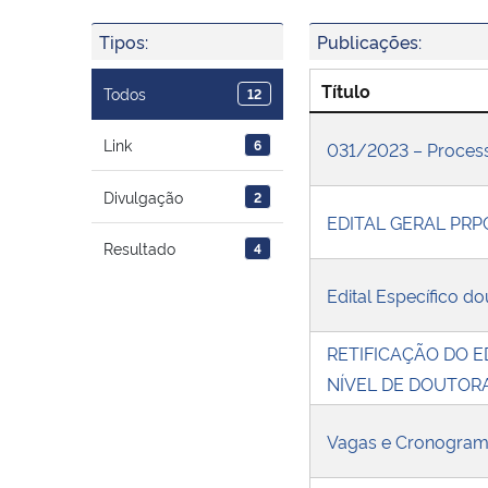
Tipos:
Publicações:
Título
Todos
12
Link
6
031/2023 – Process
Divulgação
2
EDITAL GERAL PRP
Resultado
4
Edital Específico d
RETIFICAÇÃO DO E
NÍVEL DE DOUTORA
Vagas e Cronogram