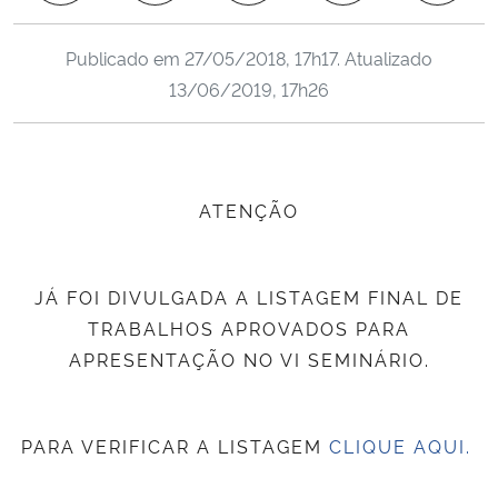
Ministério da Cidadania
Publicado em
27/05/2018, 17h17
. Atualizado
Ministério da Saúde
13/06/2019, 17h26
Ministério de Minas e Energia
Ministério da Ciência, Tecnologia, Inovações e Comunicações
ATENÇÃO
Ministério do Meio Ambiente
JÁ FOI DIVULGADA A LISTAGEM FINAL DE
Ministério do Turismo
TRABALHOS APROVADOS PARA
APRESENTAÇÃO NO VI SEMINÁRIO.
Ministério do Desenvolvimento Regional
Controladoria-Geral da União
PARA VERIFICAR A LISTAGEM
CLIQUE AQUI.
Ministério da Mulher, da Família e dos Direitos Humanos