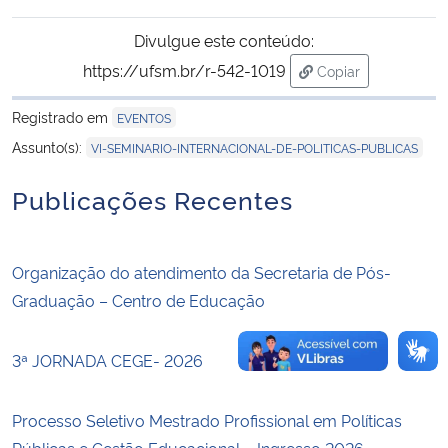
Divulgue este conteúdo:
Secretaria-Geral
https://ufsm.br/r-542-1019
Copiar
para área de tran
Secretaria de Governo
Registrado em
EVENTOS
Assunto(s):
VI-SEMINARIO-INTERNACIONAL-DE-POLITICAS-PUBLICAS
Gabinete de Segurança Institucional
Publicações Recentes
Advocacia-Geral da União
Banco Central do Brasil
Organização do atendimento da Secretaria de Pós-
Graduação – Centro de Educação
Planalto
3ª JORNADA CEGE- 2026
Processo Seletivo Mestrado Profissional em Políticas
Públicas e Gestão Educacional – Ingresso 2026