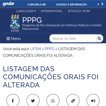
COMUNICA BR
ACESSO À INFORMAÇÃO
PARTI
Casa Civil
LANGUAGES
INTERNATIONAL
SÍTIOS DA UFSM
IR
PPPG
PARA
Ministério da Justiça e Segurança Pública
O
Programa de Pós-Graduação em Políticas Públicas e Gestão
Educacional
CONTEÚDO
Ministério da Defesa
Buscar no no Sítio
Busca
Busca:
Menu Principal do Sítio
Menu
Busc
Ministério das Relações Exteriores
Você está aqui:
UFSM
>
PPPG
>
LISTAGEM DAS
COMUNICAÇÕES ORAIS FOI ALTERADA
Ministério da Economia
LISTAGEM DAS
Início do conteúdo
Ministério da Infraestrutura
COMUNICAÇÕES ORAIS FOI
ALTERADA
Ministério da Agricultura, Pecuária e Abastecimento
Ministério da Educação
Copiar para área 