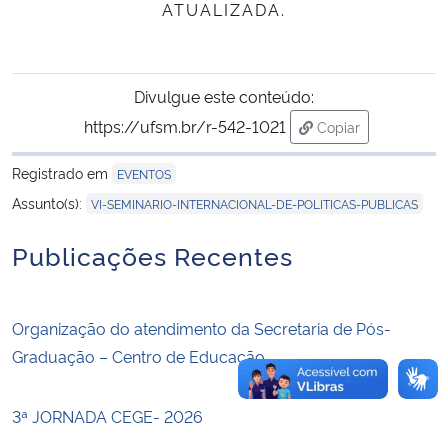
ATUALIZADA.
Secretaria-Geral
Divulgue este conteúdo:
Secretaria de Governo
https://ufsm.br/r-542-1021
Copiar
para área de tran
Gabinete de Segurança Institucional
Registrado em
EVENTOS
Assunto(s):
VI-SEMINARIO-INTERNACIONAL-DE-POLITICAS-PUBLICAS
Advocacia-Geral da União
Publicações Recentes
Banco Central do Brasil
Planalto
Organização do atendimento da Secretaria de Pós-
Graduação – Centro de Educação
3ª JORNADA CEGE- 2026