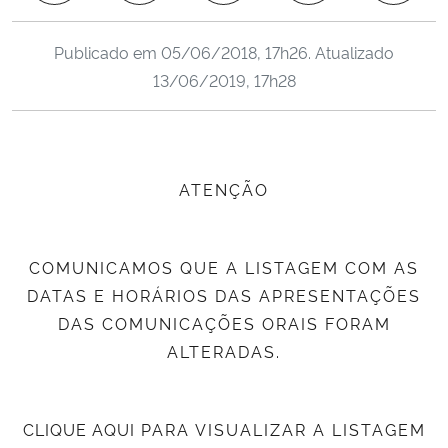
Ministério da Cidadania
Publicado em
05/06/2018, 17h26
. Atualizado
Ministério da Saúde
13/06/2019, 17h28
Ministério de Minas e Energia
Ministério da Ciência, Tecnologia, Inovações e Comunicações
ATENÇÃO
Ministério do Meio Ambiente
COMUNICAMOS QUE A LISTAGEM COM AS
Ministério do Turismo
DATAS E HORÁRIOS DAS APRESENTAÇÕES
DAS COMUNICAÇÕES ORAIS FORAM
Ministério do Desenvolvimento Regional
ALTERADAS.
Controladoria-Geral da União
CLIQUE AQUI
PARA VISUALIZAR A LISTAGEM
Ministério da Mulher, da Família e dos Direitos Humanos