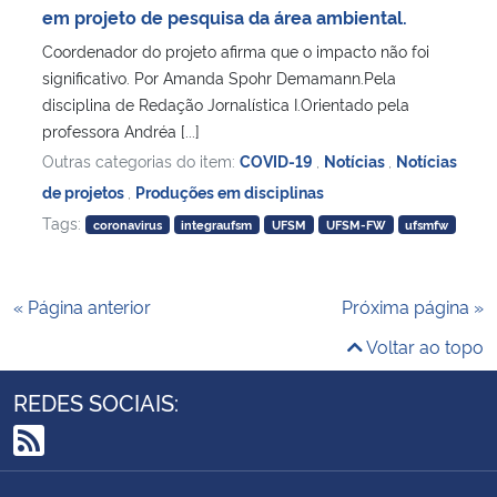
em projeto de pesquisa da área ambiental.
Coordenador do projeto afirma que o impacto não foi
significativo. Por Amanda Spohr Demamann.Pela
disciplina de Redação Jornalística I.Orientado pela
professora Andréa [...]
Outras categorias do item:
COVID-19
,
Notícias
,
Notícias
de projetos
,
Produções em disciplinas
Tags:
coronavirus
integraufsm
UFSM
UFSM-FW
ufsmfw
« Página anterior
Próxima página »
Voltar ao topo
REDES SOCIAIS:
RSS