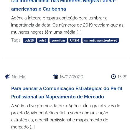
Dia Internacional das Mulheres Negras Latina-
Ministério da Cidadania
americanas e Caribenha
Agência Íntegra prepara conteúdo para lembrar a
Ministério da Saúde
importância da data. Os números de 2019 revelam que as
mulheres negras têm uma média [...]
Ministério de Minas e Energia
Tags:
ods18
ods5
souufsm
UFSM
umaufsmsustentavel
Ministério da Ciência, Tecnologia, Inovações e Comunicações
Ministério do Meio Ambiente
Notícia
16/07/2020
15:29
Ministério do Turismo
Para pensar a Comunicação Estratégica: do Perfil
Profissional ao Mapeamento de Mercado
Ministério do Desenvolvimento Regional
A sétima live promovida pela Agência Íntegra através do
projeto MovimentAção refletiu sobre comunicação
Controladoria-Geral da União
estratégica, o perfil profissional e mapeamento de
mercado [...]
Ministério da Mulher, da Família e dos Direitos Humanos