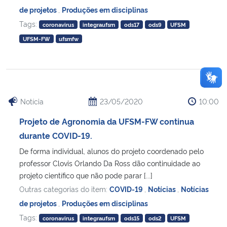
de projetos
,
Produções em disciplinas
Tags:
coronavirus
integraufsm
ods17
ods9
UFSM
UFSM-FW
ufsmfw
Notícia
23/05/2020
10:00
Projeto de Agronomia da UFSM-FW continua
durante COVID-19.
De forma individual, alunos do projeto coordenado pelo
professor Clovis Orlando Da Ross dão continuidade ao
projeto científico que não pode parar [...]
Outras categorias do item:
COVID-19
,
Notícias
,
Notícias
de projetos
,
Produções em disciplinas
Tags:
coronavirus
integraufsm
ods15
ods2
UFSM