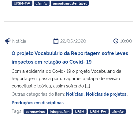
UFSM-FW
ufsmfw
umaufsmsustentavel
Notícia
22/05/2020
10:00
O projeto Vocabulário da Reportagem sofre leves
impactos em relação ao Covid- 19
Com a epidemia do Covid- 19 o projeto Vocabulário da
Reportagem, passa por umaprimeira etapa de revisão
conceitual e teórica, assim sofrendo [...]
Outras categorias do item:
Notícias
,
Notícias de projetos
,
Produções em disciplinas
Tags:
coronavirus
integraufsm
UFSM
UFSM-FW
ufsmfw