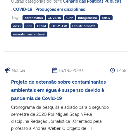
Outras categorias do item:
Cenário das Políticas Públicas
,
COVID-19
,
Produções em disciplinas
Tags:
coronavirus
COVID19
CPP
integraufsm
ods17
ods3
PPC
UFSM
UFSM-FW
UFSMCombate
umaufsmsustentavel
Notícia
16/06/2020
12:59
Projeto de extensão sobre contaminantes
ambientais em água é suspenso devido à
pandemia de Covid-19
Cronograma da pesquisa é adiado para o segundo
semestre de 2020 Por Miguel Scapin.Pela
disciplina Redação Jornalística I.Orientado pela
professora Andréa Weber. O projeto de [...]