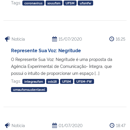
Tags:
coronavirus
souufsm
UFSM
ufsmfw
Secretaria-Geral
Secretaria de Governo
Notícia
15/07/2020
16:25
Gabinete de Segurança Institucional
Represente Sua Voz: Negritude
O Represente Sua Voz: Negritude é uma proposta da
Advocacia-Geral da União
Agência Experimental de Comunicação- Íntegra, que
possui o intuito de proporcionar um espaço [...]
Banco Central do Brasil
Tags:
integraufsm
ods18
UFSM
UFSM-FW
umaufsmsustentavel
Planalto
Notícia
01/07/2020
18:47