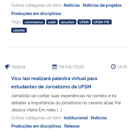
Outras categorias do item:
Notícias
,
Notícias de projetos
,
Produções em disciplinas
Tags:
coronavirus
ods6
souufsm
UFSM
UFSM-FW
ufsmfw
Notícia
08/06/2020
14:45
Vico Iasi realizará palestra virtual para
estudantes de Jornalismo da UFSM
Jornalista vai contar suas experiências na carreira e irá
debater a importância do jornalismo no cenário atual Por
Jéssica Vieira Em meio [...]
Outras categorias do item:
Institucional
,
Notícias
,
Produções em disciplinas
,
Release