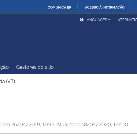
COMUNICA BR
ACESSO À INFORMAÇÃO
Ministério da Defesa
Ministério das Relações
Mini
IR
LANGUAGES
INTERNATI
Exteriores
PARA
O
Ministério da Cidadania
Ministério da Saúde
Mini
CONTEÚDO
ação
Gestores do sítio
Ministério do
Controladoria-Geral da
Mini
Desenvolvimento Regional
União
Famí
da (VT)
Hum
Advocacia-Geral da União
Banco Central do Brasil
Plan
do em
25/04/2019, 11h13
. Atualizado
18/04/2020, 19h00