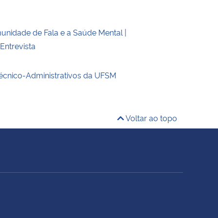
unidade de Fala e a Saúde Mental |
ntrevista
écnico-Administrativos da UFSM
Voltar ao topo