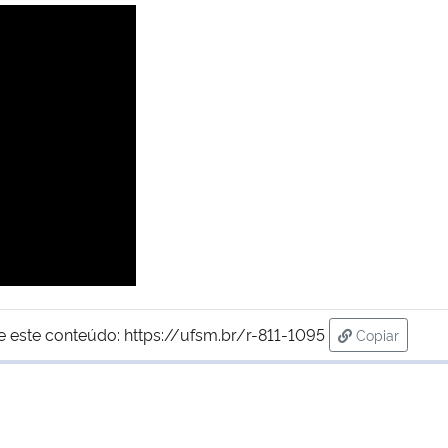
e este conteúdo:
https://ufsm.br/r-811-1095
Copiar
para área de