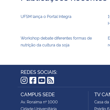
UFSM lança o Portal Integra
1
H
Workshop debate diferentes formas de
E
nutrição da cultura da soja
r
REDES SOCIAIS:
Instagram
Facebook
YouTube
RSS
CAMPUS SEDE
TV CA
Av. Roraima nº 1000
Casa da
Cidade Universitária
Prédio 6