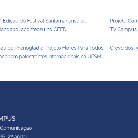
ª Edição do Festival Santamariense de
Projeto Com
andebol aconteceu no CEFD
TV Campus E
quipe Phenoglad e Projeto Flores Para Todos
Greve dos T
ecebem palestrantes internacionais na UFSM
MPUS
 Comunicação
2B, 2º andar