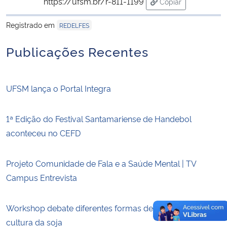
https://ufsm.br/r-811-1199
Copiar
para área de trans
Secretaria-Geral
Registrado em
REDELFES
Publicações Recentes
Secretaria de Governo
Gabinete de Segurança Institucional
UFSM lança o Portal Integra
Advocacia-Geral da União
1ª Edição do Festival Santamariense de Handebol
Banco Central do Brasil
aconteceu no CEFD
Planalto
Projeto Comunidade de Fala e a Saúde Mental | TV
Campus Entrevista
Workshop debate diferentes formas de nutrição da
cultura da soja