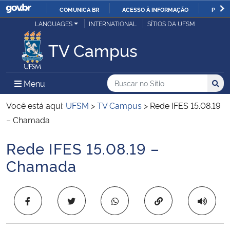
COMUNICA BR
ACESSO À INFORMAÇÃO
PARTI
Casa Civil
LANGUAGES
INTERNATIONAL
SÍTIOS DA UFSM
IR
PARA
TV Campus
Ministério da Justiça e Segurança Pública
O
CONTEÚDO
Ministério da Defesa
Buscar no no Sítio
Busca
Busca:
Menu Principal do Sítio
Menu
Busc
Ministério das Relações Exteriores
Você está aqui:
UFSM
>
TV Campus
>
Rede IFES 15.08.19
– Chamada
Ministério da Economia
Rede IFES 15.08.19 –
Início do conteúdo
Ministério da Infraestrutura
Chamada
Ministério da Agricultura, Pecuária e Abastecimento
Copiar para área 
Ministério da Educação