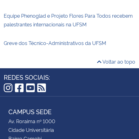
Equipe Phenoglad e Projeto Flores Para Todos recebem
palestrantes internacionais na UFSM
Greve dos Técnico-Administrativos da UFSM
Voltar ao topo
REDES SOCIAIS:
Instagram
Facebook
YouTube
RSS
CAMPUS SEDE
Av. Roraima nº 1000
Cidade Universitária
Bairro Camobi