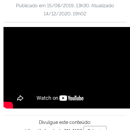
Publicado em
15/08/2019, 13h30
. Atualizado
Ministério da Cidadania
14/12/2020, 19h02
Ministério da Saúde
Ministério de Minas e Energia
Ministério da Ciência, Tecnologia, Inovações e Comunicações
Ministério do Meio Ambiente
Ministério do Turismo
Ministério do Desenvolvimento Regional
Controladoria-Geral da União
Divulgue este conteúdo:
Ministério da Mulher, da Família e dos Direitos Humanos