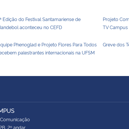
ª Edição do Festival Santamariense de
Projeto Com
andebol aconteceu no CEFD
TV Campus E
quipe Phenoglad e Projeto Flores Para Todos
Greve dos T
ecebem palestrantes internacionais na UFSM
MPUS
 Comunicação
2B, 2º andar