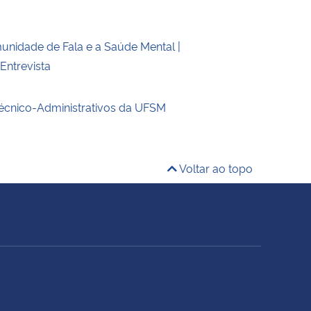
unidade de Fala e a Saúde Mental |
ntrevista
écnico-Administrativos da UFSM
Voltar ao topo