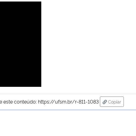
e este conteúdo:
https://ufsm.br/r-811-1083
Copiar
para área de