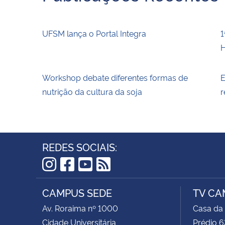
UFSM lança o Portal Integra
1
H
Workshop debate diferentes formas de
E
nutrição da cultura da soja
r
REDES SOCIAIS:
Instagram
Facebook
YouTube
RSS
CAMPUS SEDE
TV CA
Av. Roraima nº 1000
Casa da
Cidade Universitária
Prédio 6