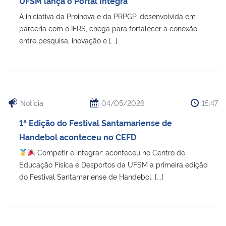
UFSM lança o Portal Integra
Ministério da Cidadania
A iniciativa da Proinova e da PRPGP, desenvolvida em
parceria com o IFRS, chega para fortalecer a conexão
Ministério da Saúde
entre pesquisa, inovação e [...]
Ministério de Minas e Energia
Ministério da Ciência, Tecnologia, Inovações e Comunicações
Notícia
04/05/2026
15:47
Ministério do Meio Ambiente
1ª Edição do Festival Santamariense de
Handebol aconteceu no CEFD
Ministério do Turismo
Competir e integrar: aconteceu no Centro de
Educação Física e Desportos da UFSM a primeira edição
Ministério do Desenvolvimento Regional
do Festival Santamariense de Handebol. [...]
Controladoria-Geral da União
Ministério da Mulher, da Família e dos Direitos Humanos