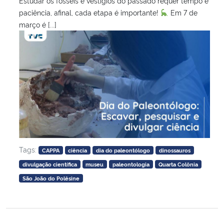
Estudar os fósseis e vestígios do passado requer tempo e
paciência, afinal, cada etapa é importante!
Em 7 de
março é [...]
Tags:
CAPPA
ciência
dia do paleontólogo
dinossauros
divulgação científica
museu
paleontologia
Quarta Colônia
São João do Polêsine