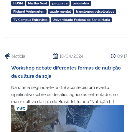
HUSM
Martha Noal
psiquiatra
psiquiatria
Richard Weingarten
saúde mental
transtornos psicológicos
TV Campus Entrevista
Universidade Federal de Santa Maria
Notícia
18/04/2024
09:17
Workshop debate diferentes formas de nutrição
da cultura da soja
Na última segunda-feira (15) aconteceu um evento
significativo sobre os desafios agrícolas enfrentados no
maior cultivo de soja do Brasil. Intitulado "Nutrição [...]