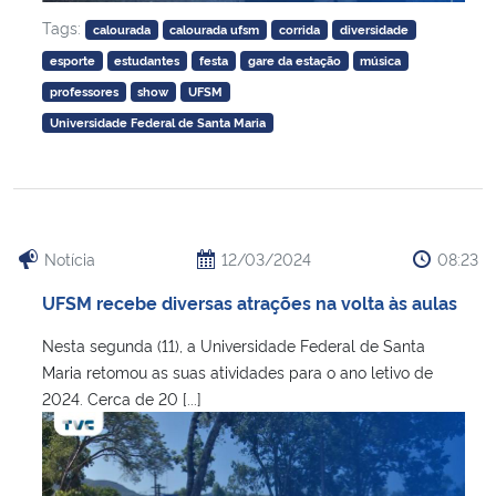
Tags:
calourada
calourada ufsm
corrida
diversidade
esporte
estudantes
festa
gare da estação
música
professores
show
UFSM
Universidade Federal de Santa Maria
Notícia
12/03/2024
08:23
UFSM recebe diversas atrações na volta às aulas
Nesta segunda (11), a Universidade Federal de Santa
Maria retomou as suas atividades para o ano letivo de
2024. Cerca de 20 [...]