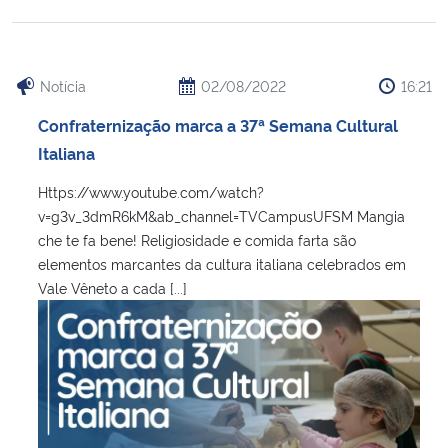
Notícia
02/08/2022
16:21
Confraternização marca a 37ª Semana Cultural
Italiana
Https://www.youtube.com/watch?
v=g3v_3dmR6kM&ab_channel=TVCampusUFSM Mangia
che te fa bene! Religiosidade e comida farta são
elementos marcantes da cultura italiana celebrados em
Vale Vêneto a cada [...]