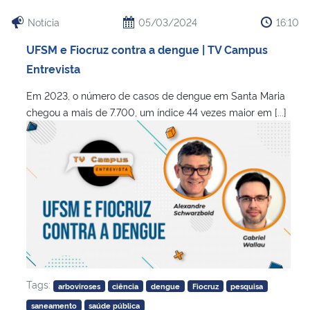
Notícia
05/03/2024
16:10
UFSM e Fiocruz contra a dengue | TV Campus
Entrevista
Em 2023, o número de casos de dengue em Santa Maria
chegou a mais de 7.700, um índice 44 vezes maior em [...]
Tags:
arboviroses
ciência
dengue
Fiocruz
pesquisa
saneamento
saúde pública