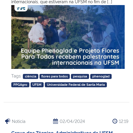
internacionais, que estiveram na UFSM no fim de [...]
Tags:
ciência
flores para todos
pesquisa
phenoglad
PPGAgro
UFSM
Universidade Federal de Santa Maria
Notícia
02/04/2024
12:19
Greve dos Técnico-Administrativos da UFSM