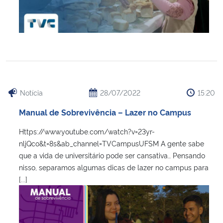
Notícia
28/07/2022
15:20
Manual de Sobrevivência – Lazer no Campus
Https://www.youtube.com/watch?v=23yr-
nljQco&t=8s&ab_channel=TVCampusUFSM A gente sabe
que a vida de universitário pode ser cansativa… Pensando
nisso, separamos algumas dicas de lazer no campus para
[...]