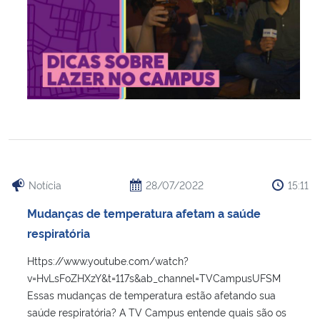
Notícia
28/07/2022
15:11
Mudanças de temperatura afetam a saúde
respiratória
Https://www.youtube.com/watch?
v=HvLsFoZHXzY&t=117s&ab_channel=TVCampusUFSM
Essas mudanças de temperatura estão afetando sua
saúde respiratória? A TV Campus entende quais são os