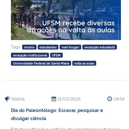
Tags:
ensino
estudantes
mari kruger
recepção estudantil
recepção institucional
UFSM
Universidade Federal de Santa Maria
volta as aulas
Notícia
11/03/2024
08:54
Dia do Paleontólogo: Escavar, pesquisar e
divulgar ciência