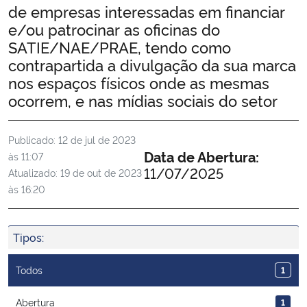
de empresas interessadas em financiar
Ministério da Cidadania
e/ou patrocinar as oficinas do
SATIE/NAE/PRAE, tendo como
Ministério da Saúde
contrapartida a divulgação da sua marca
nos espaços físicos onde as mesmas
Ministério de Minas e Energia
ocorrem, e nas mídias sociais do setor
Ministério da Ciência, Tecnologia, Inovações e Comunicações
Publicado:
12 de jul de 2023
Data de Abertura:
às 11:07
Ministério do Meio Ambiente
11/07/2025
Atualizado:
19 de out de 2023
às 16:20
Ministério do Turismo
Ministério do Desenvolvimento Regional
Tipos:
Controladoria-Geral da União
Todos
1
Abertura
Ministério da Mulher, da Família e dos Direitos Humanos
1