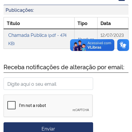
Publicações:
Secretaria-Geral
Título
Tipo
Data
Secretaria de Governo
Chamada Pública
(pdf - 474
12/07/2023
Abertura
KB)
11:05
Gabinete de Segurança Institucional
Advocacia-Geral da União
Receba notificações de alteração por email:
Banco Central do Brasil
Planalto
Enviar