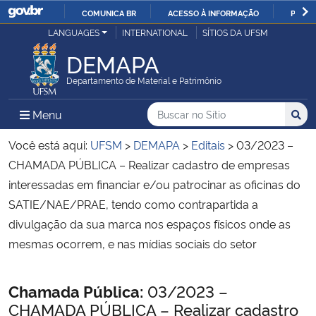
COMUNICA BR
ACESSO À INFORMAÇÃO
PARTI
Casa Civil
LANGUAGES
INTERNATIONAL
SÍTIOS DA UFSM
IR
PARA
DEMAPA
Ministério da Justiça e Segurança Pública
O
Departamento de Material e Patrimônio
CONTEÚDO
Ministério da Defesa
Buscar no no Sítio
Busca
Busca:
Menu Principal do Sítio
Menu
Busc
Ministério das Relações Exteriores
Você está aqui:
UFSM
>
DEMAPA
>
Editais
>
03/2023 –
CHAMADA PÚBLICA – Realizar cadastro de empresas
Ministério da Economia
interessadas em financiar e/ou patrocinar as oficinas do
SATIE/NAE/PRAE, tendo como contrapartida a
Ministério da Infraestrutura
divulgação da sua marca nos espaços físicos onde as
mesmas ocorrem, e nas mídias sociais do setor
Ministério da Agricultura, Pecuária e Abastecimento
Início do conteúdo
Chamada Pública:
03/2023 –
Ministério da Educação
CHAMADA PÚBLICA – Realizar cadastro