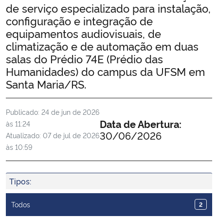
de serviço especializado para instalação,
Ministério da Cidadania
configuração e integração de
equipamentos audiovisuais, de
Ministério da Saúde
climatização e de automação em duas
salas do Prédio 74E (Prédio das
Ministério de Minas e Energia
Humanidades) do campus da UFSM em
Santa Maria/RS.
Ministério da Ciência, Tecnologia, Inovações e Comunicações
Publicado:
24 de jun de 2026
Ministério do Meio Ambiente
Data de Abertura:
às 11:24
30/06/2026
Atualizado:
07 de jul de 2026
Ministério do Turismo
às 10:59
Ministério do Desenvolvimento Regional
Tipos:
Controladoria-Geral da União
Todos
2
Ministério da Mulher, da Família e dos Direitos Humanos