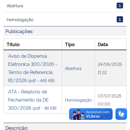
Abertura
1
Secretaria-Geral
Homologação
1
Secretaria de Governo
Publicações:
Título
Tipo
Data
Gabinete de Segurança Institucional
Aviso de Dispensa
Advocacia-Geral da União
Eletronica 300/2026 -
24/06/2026
Abertura
Termo de Referencia
11:22
Banco Central do Brasil
81/2026
(pdf - 445 KB)
Planalto
ATA - Relatorio de
07/07/2026
Fechamento da DE
Homologação
00:00
300/2026
(pdf - 86 KB)
Descrição: