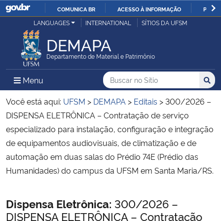
COMUNICA BR
ACESSO À INFORMAÇÃO
PARTI
Casa Civil
LANGUAGES
INTERNATIONAL
SÍTIOS DA UFSM
IR
PARA
DEMAPA
Ministério da Justiça e Segurança Pública
O
Departamento de Material e Patrimônio
CONTEÚDO
Ministério da Defesa
Buscar no no Sítio
Busca
Busca:
Menu Principal do Sítio
Menu
Busc
Ministério das Relações Exteriores
Você está aqui:
UFSM
>
DEMAPA
>
Editais
>
300/2026 –
DISPENSA ELETRÔNICA – Contratação de serviço
Ministério da Economia
especializado para instalação, configuração e integração
de equipamentos audiovisuais, de climatização e de
Ministério da Infraestrutura
automação em duas salas do Prédio 74E (Prédio das
Humanidades) do campus da UFSM em Santa Maria/RS.
Ministério da Agricultura, Pecuária e Abastecimento
Início do conteúdo
Dispensa Eletrônica:
300/2026 –
Ministério da Educação
DISPENSA ELETRÔNICA – Contratação