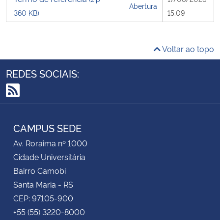
Abertura
360 KB)
15:09
Secretaria-Geral
Voltar ao topo
Secretaria de Governo
REDES SOCIAIS:
Gabinete de Segurança Institucional
RSS
Advocacia-Geral da União
CAMPUS SEDE
Banco Central do Brasil
Av. Roraima nº 1000
Planalto
Cidade Universitária
Bairro Camobi
Santa Maria - RS
CEP: 97105-900
+55 (55) 3220-8000