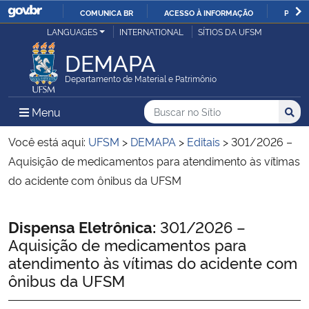
COMUNICA BR
ACESSO À INFORMAÇÃO
PARTI
Casa Civil
LANGUAGES
INTERNATIONAL
SÍTIOS DA UFSM
IR
PARA
DEMAPA
Ministério da Justiça e Segurança Pública
O
Departamento de Material e Patrimônio
CONTEÚDO
Ministério da Defesa
Buscar no no Sítio
Busca
Busca:
Menu Principal do Sítio
Menu
Busc
Ministério das Relações Exteriores
Você está aqui:
UFSM
>
DEMAPA
>
Editais
>
301/2026 –
Aquisição de medicamentos para atendimento às vítimas
Ministério da Economia
do acidente com ônibus da UFSM
Ministério da Infraestrutura
Início do conteúdo
Dispensa Eletrônica:
301/2026 –
Aquisição de medicamentos para
Ministério da Agricultura, Pecuária e Abastecimento
atendimento às vítimas do acidente com
ônibus da UFSM
Ministério da Educação