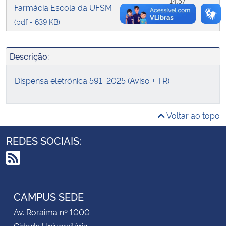
14:57
Farmácia Escola da UFSM
(pdf - 639 KB)
Secretaria-Geral
Secretaria de Governo
Descrição:
Gabinete de Segurança Institucional
Dispensa eletrônica 591_2025 (Aviso + TR)
Advocacia-Geral da União
Voltar ao topo
Banco Central do Brasil
REDES SOCIAIS:
Planalto
RSS
CAMPUS SEDE
Av. Roraima nº 1000