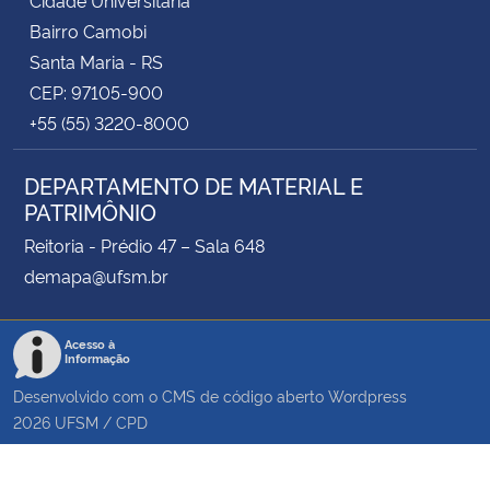
Cidade Universitária
Bairro Camobi
Santa Maria - RS
CEP: 97105-900
+55 (55) 3220-8000
DEPARTAMENTO DE MATERIAL E
PATRIMÔNIO
Reitoria - Prédio 47 – Sala 648
demapa@ufsm.br
Acesso à
Informação
Desenvolvido com o CMS de código aberto
Wordpress
2026
UFSM
/
CPD