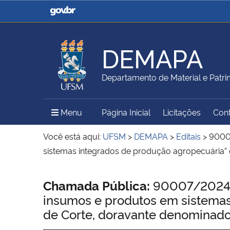
Casa Civil
Ministério da Justiça e
Segurança Pública
DEMAPA
Ministério da Agricultura,
Ministério da Educação
Departamento de Material e Patr
Pecuária e Abastecimento
Menu Principal do Sítio
Menu
Página Inicial
Licitações
Con
Ministério do Meio Ambiente
Ministério do Turismo
Você está aqui:
UFSM
>
DEMAPA
>
Editais
>
9000
sistemas integrados de produção agropecuária” 
Secretaria de Governo
Gabinete de Segurança
Início do conteúdo
Chamada Pública:
90007/2024 –
Institucional
insumos e produtos em sistemas
de Corte, doravante denominado