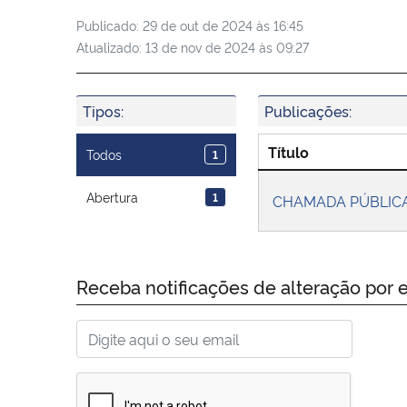
Publicado:
29 de out de 2024 às 16:45
Atualizado:
13 de nov de 2024 às 09:27
Tipos:
Publicações:
Título
Todos
1
Abertura
1
CHAMADA PÚBLIC
Receba notificações de alteração por e