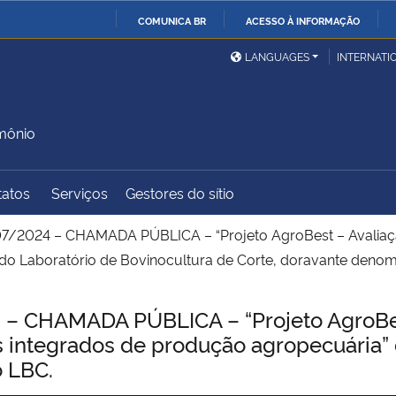
COMUNICA BR
ACESSO À INFORMAÇÃO
Ministério da Defesa
Ministério das Relações
Mini
IR
LANGUAGES
INTERNATI
Exteriores
PARA
O
Ministério da Cidadania
Ministério da Saúde
Mini
CONTEÚDO
imônio
tatos
Serviços
Gestores do sítio
Ministério do
Controladoria-Geral da
Mini
Desenvolvimento Regional
União
Famí
7/2024 – CHAMADA PÚBLICA – “Projeto AgroBest – Avaliaç
Hum
do Laboratório de Bovinocultura de Corte, doravante deno
Advocacia-Geral da União
Banco Central do Brasil
Plan
 CHAMADA PÚBLICA – “Projeto AgroBest
 integrados de produção agropecuária” 
 LBC.