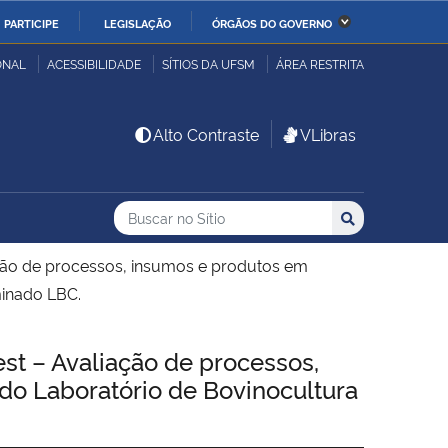
PARTICIPE
LEGISLAÇÃO
ÓRGÃOS DO GOVERNO
stério da Economia
Ministério da Infraestrutura
ONAL
ACESSIBILIDADE
SÍTIOS DA UFSM
ÁREA RESTRITA
stério de Minas e Energia
Ministério da Ciência,
Alto Contraste
VLibras
Tecnologia, Inovações e
Comunicações
Buscar no no Sítio
Busca
Busca:
Buscar
stério da Mulher, da
Secretaria-Geral
lia e dos Direitos
ão de processos, insumos e produtos em
anos
minado LBC.
alto
 – Avaliação de processos,
do Laboratório de Bovinocultura