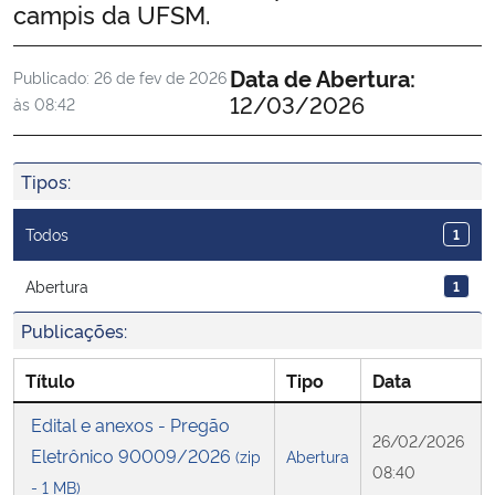
campis da UFSM.
Ministério da Cidadania
Data de Abertura:
Publicado:
26 de fev de 2026
Ministério da Saúde
12/03/2026
às 08:42
Ministério de Minas e Energia
Tipos:
Ministério da Ciência, Tecnologia, Inovações e Comunicações
Todos
1
Ministério do Meio Ambiente
Abertura
1
Ministério do Turismo
Publicações:
Ministério do Desenvolvimento Regional
Título
Tipo
Data
Edital e anexos - Pregão
Controladoria-Geral da União
26/02/2026
Eletrônico 90009/2026
(zip
Abertura
08:40
- 1 MB)
Ministério da Mulher, da Família e dos Direitos Humanos