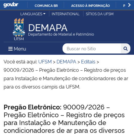
COMUNICA BR
ACESSO À INFORMAÇÃO
PARTI
Casa Civil
LANGUAGES
INTERNATIONAL
SÍTIOS DA UFSM
IR
PARA
DEMAPA
Ministério da Justiça e Segurança Pública
O
Departamento de Material e Patrimônio
CONTEÚDO
Ministério da Defesa
Buscar no no Sítio
Busca
Busca:
Menu Principal do Sítio
Menu
Busc
Ministério das Relações Exteriores
Você está aqui:
UFSM
>
DEMAPA
>
Editais
>
90009/2026 – Pregão Eletrônico – Registro de preços
Ministério da Economia
para Instalação e Manutenção de condicionadores de ar
para os diversos campis da UFSM.
Ministério da Infraestrutura
Início do conteúdo
Pregão Eletrônico:
90009/2026 –
Ministério da Agricultura, Pecuária e Abastecimento
Pregão Eletrônico – Registro de preços
para Instalação e Manutenção de
Ministério da Educação
condicionadores de ar para os diversos