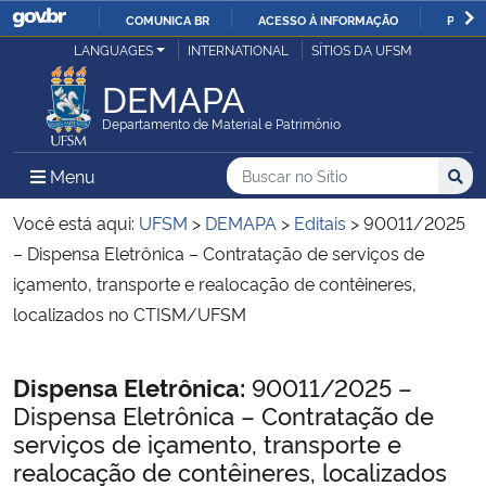
COMUNICA BR
ACESSO À INFORMAÇÃO
PARTI
Casa Civil
LANGUAGES
INTERNATIONAL
SÍTIOS DA UFSM
IR
PARA
DEMAPA
Ministério da Justiça e Segurança Pública
O
Departamento de Material e Patrimônio
CONTEÚDO
Ministério da Defesa
Buscar no no Sítio
Busca
Busca:
Menu Principal do Sítio
Menu
Busc
Ministério das Relações Exteriores
Você está aqui:
UFSM
>
DEMAPA
>
Editais
>
90011/2025
– Dispensa Eletrônica – Contratação de serviços de
Ministério da Economia
içamento, transporte e realocação de contêineres,
localizados no CTISM/UFSM
Ministério da Infraestrutura
Início do conteúdo
Dispensa Eletrônica:
90011/2025 –
Ministério da Agricultura, Pecuária e Abastecimento
Dispensa Eletrônica – Contratação de
serviços de içamento, transporte e
Ministério da Educação
realocação de contêineres, localizados