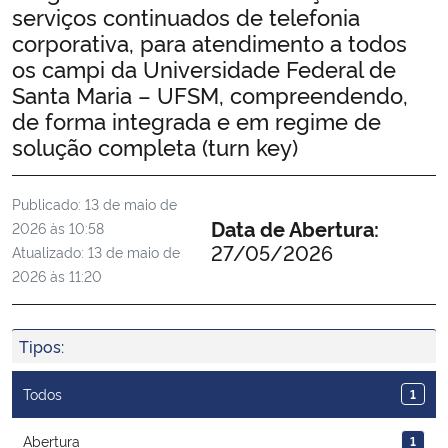
serviços continuados de telefonia
Ministério da Cidadania
corporativa, para atendimento a todos
os campi da Universidade Federal de
Ministério da Saúde
Santa Maria – UFSM, compreendendo,
de forma integrada e em regime de
Ministério de Minas e Energia
solução completa (turn key)
Ministério da Ciência, Tecnologia, Inovações e Comunicações
Publicado:
13 de maio de
Data de Abertura:
2026 às 10:58
Ministério do Meio Ambiente
27/05/2026
Atualizado:
13 de maio de
2026 às 11:20
Ministério do Turismo
Ministério do Desenvolvimento Regional
Tipos:
Controladoria-Geral da União
Todos
1
Abertura
Ministério da Mulher, da Família e dos Direitos Humanos
1