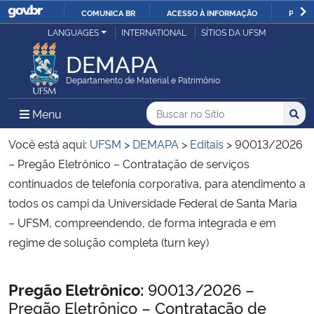
COMUNICA BR
ACESSO À INFORMAÇÃO
PARTI
Casa Civil
LANGUAGES
INTERNATIONAL
SÍTIOS DA UFSM
IR
PARA
DEMAPA
Ministério da Justiça e Segurança Pública
O
Departamento de Material e Patrimônio
CONTEÚDO
Ministério da Defesa
Buscar no no Sítio
Busca
Busca:
Menu Principal do Sítio
Menu
Busc
Ministério das Relações Exteriores
Você está aqui:
UFSM
>
DEMAPA
>
Editais
>
90013/2026
– Pregão Eletrônico – Contratação de serviços
Ministério da Economia
continuados de telefonia corporativa, para atendimento a
todos os campi da Universidade Federal de Santa Maria
Ministério da Infraestrutura
– UFSM, compreendendo, de forma integrada e em
regime de solução completa (turn key)
Ministério da Agricultura, Pecuária e Abastecimento
Início do conteúdo
Pregão Eletrônico:
90013/2026 –
Ministério da Educação
Pregão Eletrônico – Contratação de