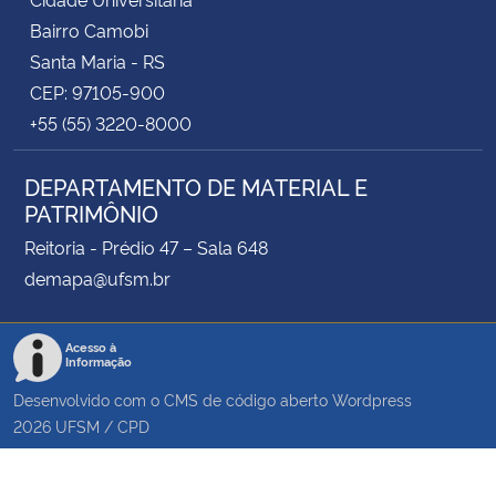
Bairro Camobi
Santa Maria - RS
CEP: 97105-900
+55 (55) 3220-8000
DEPARTAMENTO DE MATERIAL E
PATRIMÔNIO
Reitoria - Prédio 47 – Sala 648
demapa@ufsm.br
Acesso à
Informação
Desenvolvido com o CMS de código aberto
Wordpress
2026
UFSM
/
CPD