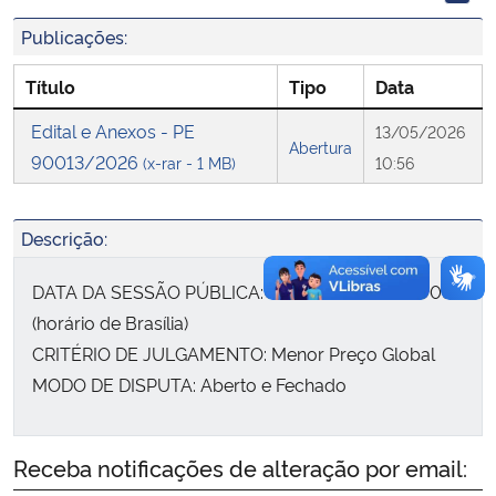
Publicações:
Secretaria-Geral
Título
Tipo
Data
Secretaria de Governo
Edital e Anexos - PE
13/05/2026
Abertura
90013/2026
(x-rar - 1 MB)
10:56
Gabinete de Segurança Institucional
Advocacia-Geral da União
Descrição:
Banco Central do Brasil
DATA DA SESSÃO PÚBLICA: Dia 27/05/2026 às 09h
(horário de Brasília)
Planalto
CRITÉRIO DE JULGAMENTO: Menor Preço Global
MODO DE DISPUTA: Aberto e Fechado
Receba notificações de alteração por email: