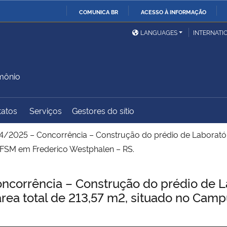
COMUNICA BR
ACESSO À INFORMAÇÃO
Ministério da Defesa
Ministério das Relações
Mini
IR
LANGUAGES
INTERNATI
Exteriores
PARA
O
Ministério da Cidadania
Ministério da Saúde
Mini
CONTEÚDO
imônio
tatos
Serviços
Gestores do sítio
Ministério do
Controladoria-Geral da
Mini
Desenvolvimento Regional
União
Famí
/2025 – Concorrência – Construção do prédio de Laborató
Hum
UFSM em Frederico Westphalen – RS.
Advocacia-Geral da União
Banco Central do Brasil
Plan
corrência – Construção do prédio de La
área total de 213,57 m2, situado no Ca