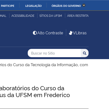
PARTICIPE
LEGISLAÇÃO
ÓRGÃOS DO GOVERNO
stério da Economia
Ministério da Infraestrutura
ONAL
ACESSIBILIDADE
SÍTIOS DA UFSM
ÁREA RESTRITA
stério de Minas e Energia
Ministério da Ciência,
Alto Contraste
VLibras
Tecnologia, Inovações e
Comunicações
Buscar no no Sítio
Busca
Busca:
Buscar
stério da Mulher, da
Secretaria-Geral
lia e dos Direitos
rios do Curso da Tecnologia da Informação, com
anos
alto
boratórios do Curso da
mpus da UFSM em Frederico