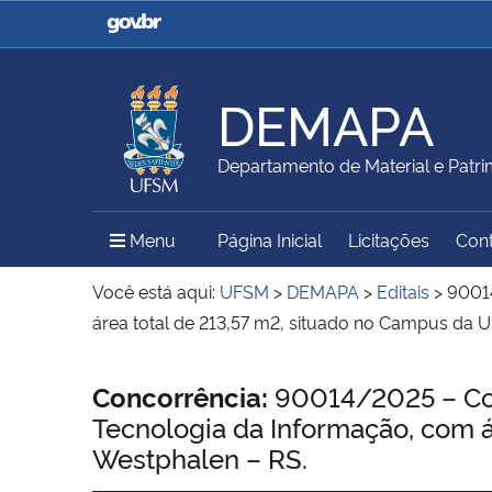
Casa Civil
Ministério da Justiça e
Segurança Pública
DEMAPA
Ministério da Agricultura,
Ministério da Educação
Departamento de Material e Patr
Pecuária e Abastecimento
Menu Principal do Sítio
Menu
Página Inicial
Licitações
Con
Ministério do Meio Ambiente
Ministério do Turismo
Você está aqui:
UFSM
>
DEMAPA
>
Editais
>
90014
área total de 213,57 m2, situado no Campus da 
Secretaria de Governo
Gabinete de Segurança
Início do conteúdo
Concorrência:
90014/2025 – Con
Institucional
Tecnologia da Informação, com 
Westphalen – RS.