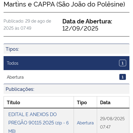
Martins e CAPPA (São João do Polêsine)
Ministério da Cidadania
Data de Abertura:
Publicado:
29 de ago de
Ministério da Saúde
12/09/2025
2025 às 07:49
Ministério de Minas e Energia
Tipos:
Ministério da Ciência, Tecnologia, Inovações e Comunicações
Todos
1
Ministério do Meio Ambiente
Abertura
1
Ministério do Turismo
Publicações:
Ministério do Desenvolvimento Regional
Título
Tipo
Data
EDITAL E ANEXOS DO
Controladoria-Geral da União
29/08/2025
PREGÃO 90115 2025
(zip - 6
Abertura
07:47
MB)
Ministério da Mulher, da Família e dos Direitos Humanos