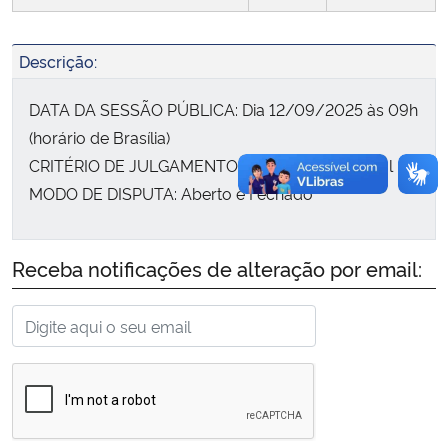
Secretaria-Geral
Descrição:
Secretaria de Governo
DATA DA SESSÃO PÚBLICA: Dia 12/09/2025 às 09h
(horário de Brasília)
Gabinete de Segurança Institucional
CRITÉRIO DE JULGAMENTO: Menor Preço Global
MODO DE DISPUTA: Aberto e Fechado
Advocacia-Geral da União
Banco Central do Brasil
Receba notificações de alteração por email:
Planalto