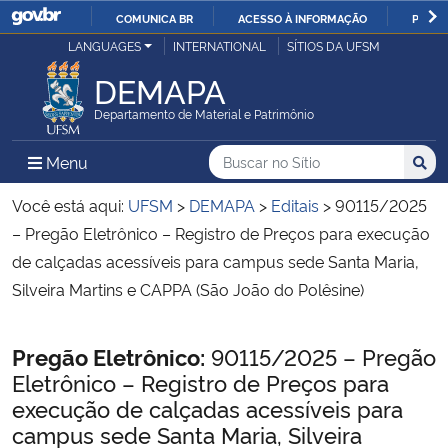
COMUNICA BR
ACESSO À INFORMAÇÃO
PARTI
Casa Civil
LANGUAGES
INTERNATIONAL
SÍTIOS DA UFSM
IR
PARA
DEMAPA
Ministério da Justiça e Segurança Pública
O
Departamento de Material e Patrimônio
CONTEÚDO
Ministério da Defesa
Buscar no no Sítio
Busca
Busca:
Menu Principal do Sítio
Menu
Busc
Ministério das Relações Exteriores
Você está aqui:
UFSM
>
DEMAPA
>
Editais
>
90115/2025
– Pregão Eletrônico – Registro de Preços para execução
Ministério da Economia
de calçadas acessíveis para campus sede Santa Maria,
Silveira Martins e CAPPA (São João do Polêsine)
Ministério da Infraestrutura
Início do conteúdo
Pregão Eletrônico:
90115/2025 – Pregão
Ministério da Agricultura, Pecuária e Abastecimento
Eletrônico – Registro de Preços para
execução de calçadas acessíveis para
Ministério da Educação
campus sede Santa Maria, Silveira